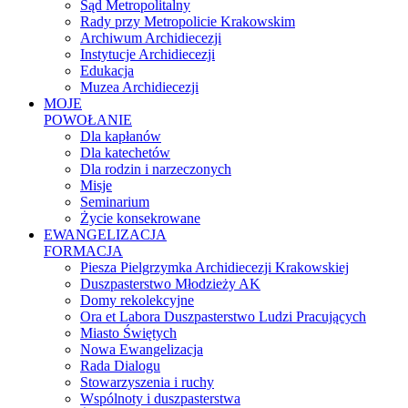
Sąd Metropolitalny
Rady przy Metropolicie Krakowskim
Archiwum Archidiecezji
Instytucje Archidiecezji
Edukacja
Muzea Archidiecezji
MOJE
POWOŁANIE
Dla kapłanów
Dla katechetów
Dla rodzin i narzeczonych
Misje
Seminarium
Życie konsekrowane
EWANGELIZACJA
FORMACJA
Piesza Pielgrzymka Archidiecezji Krakowskiej
Duszpasterstwo Młodzieży AK
Domy rekolekcyjne
Ora et Labora Duszpasterstwo Ludzi Pracujących
Miasto Świętych
Nowa Ewangelizacja
Rada Dialogu
Stowarzyszenia i ruchy
Wspólnoty i duszpasterstwa