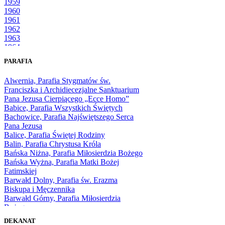
1959
1960
1961
1962
1963
1964
1965
PARAFIA
1966
1967
Alwernia, Parafia Stygmatów św.
1968
Franciszka i Archidiecezjalne Sanktuarium
1969
Pana Jezusa Cierpiącego „Ecce Homo”
1970
Babice, Parafia Wszystkich Świętych
1971
Bachowice, Parafia Najświętszego Serca
1972
Pana Jezusa
1973
Balice, Parafia Świętej Rodziny
1974
Balin, Parafia Chrystusa Króla
1975
Bańska Niżna, Parafia Miłosierdzia Bożego
1976
Bańska Wyżna, Parafia Matki Bożej
1977
Fatimskiej
1978
Barwałd Dolny, Parafia św. Erazma
1979
Biskupa i Męczennika
1980
Barwałd Górny, Parafia Miłosierdzia
1981
Bożego
1982
Bębło, Parafia Miłosierdzia Bożego
1983
DEKANAT