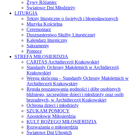
Żywy Różaniec
Światowe Dni Młodzieży
LITURGIA
Teksty liturgiczne o świętych i błogosławionych
Muzyka Kościelna
Ceremoniarz
Duszpasterstwo Służby Liturgicznej
Kalendarz liturgiczny
Sakramenty
Pomoce
STREFA MIŁOSIERDZIA
CARITAS Archidiecezji Krakowskiej
Standardy Ochrony Małoletnich w Archidiecezji
Krakowskiej
Wersja skrócona – Standardy Ochrony Małoletnich w
Archidiecezji Krakowskiej
Reguła poszanowania godności i dóbr osobistych
bliźniego, szczególnie dzieci i młodzieży oraz osób
bezradnych, w Archidiecezji Krakowskiej
Ochrona dzieci i młodzieży
SZUKAM POMOCY
Apostołowie Miłosierdzia
KULT BOŻEGO MIŁOSIERDZIA
Rozważania o miłosierdziu
Światowe Dni Ubogich