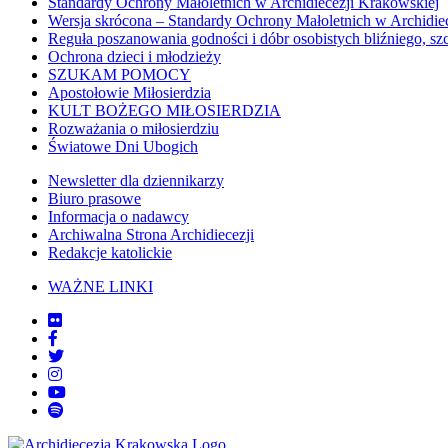
Standardy Ochrony Małoletnich w Archidiecezji Krakowskiej
Wersja skrócona – Standardy Ochrony Małoletnich w Archidie
Reguła poszanowania godności i dóbr osobistych bliźniego, sz
Ochrona dzieci i młodzieży
SZUKAM POMOCY
Apostołowie Miłosierdzia
KULT BOŻEGO MIŁOSIERDZIA
Rozważania o miłosierdziu
Światowe Dni Ubogich
Newsletter dla dziennikarzy
Biuro prasowe
Informacja o nadawcy
Archiwalna Strona Archidiecezji
Redakcje katolickie
WAŻNE LINKI