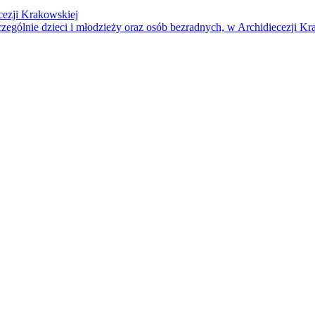
cezji Krakowskiej
czególnie dzieci i młodzieży oraz osób bezradnych, w Archidiecezji Kr