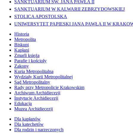
SANKTUARIUM ŚW. JANA PAWŁA II
SANKTUARIUM W KALWARII ZEBRZYDOWSKIEJ
STOLICA APOSTOLSKA
UNIWERSYTET PAPIESKI JANA PAWŁA II W KRAKO
Historia
Metropolita
Biskupi
Kapłani
Zmarli księża
Parafie i kościoły
Zakony
Kuria Metropolitalna
Wydziały Kurii Metropolitalnej
Sąd Metropolitalny
Rady przy Metropolicie Krakowskim
Archiwum Archidiecezji
Instytucje Archidiecezji
Edukacja
Muzea Archidiecezji
Dla kapłanów
Dla katechetów
Dla rodzin i narzeczonych