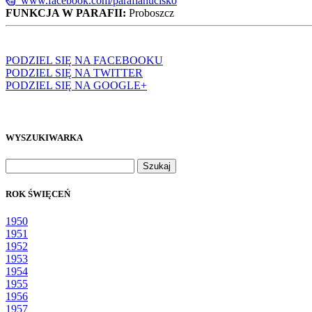
www.facebook.com/parafiahucisko
FUNKCJA W PARAFII:
Proboszcz
PODZIEL SIĘ NA FACEBOOKU
PODZIEL SIĘ NA TWITTER
PODZIEL SIĘ NA GOOGLE+
WYSZUKIWARKA
Szukaj:
ROK ŚWIĘCEŃ
1950
1951
1952
1953
1954
1955
1956
1957