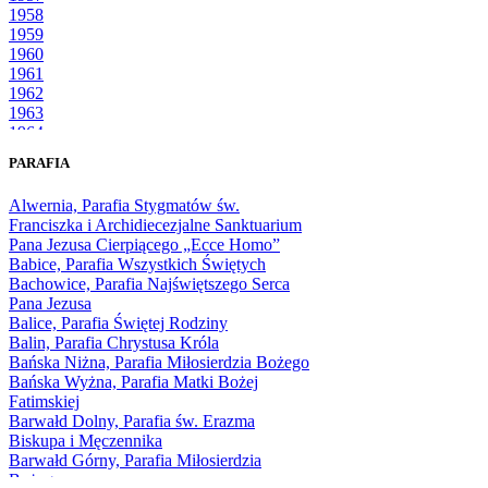
1958
1959
1960
1961
1962
1963
1964
1965
PARAFIA
1966
1967
Alwernia, Parafia Stygmatów św.
1968
Franciszka i Archidiecezjalne Sanktuarium
1969
Pana Jezusa Cierpiącego „Ecce Homo”
1970
Babice, Parafia Wszystkich Świętych
1971
Bachowice, Parafia Najświętszego Serca
1972
Pana Jezusa
1973
Balice, Parafia Świętej Rodziny
1974
Balin, Parafia Chrystusa Króla
1975
Bańska Niżna, Parafia Miłosierdzia Bożego
1976
Bańska Wyżna, Parafia Matki Bożej
1977
Fatimskiej
1978
Barwałd Dolny, Parafia św. Erazma
1979
Biskupa i Męczennika
1980
Barwałd Górny, Parafia Miłosierdzia
1981
Bożego
1982