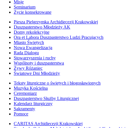
Misje
Seminarium
Życie konsekrowane
Piesza Pielgrzymka Archidiecezji Krakowskiej
Duszpasterstwo Młodzieży AK
Domy rekolekcyjne
Ora et Labora Duszpasterstwo Ludzi Pracujących
Miasto Świętych
Nowa Ewangelizacja
Rada Dialogu
Stowarzyszenia i ruchy
Wspólnoty i duszpasterstwa
Żywy Różaniec
Światowe Dni Młodzieży
Teksty liturgiczne o świętych i błogosławionych
Muzyka Kościelna
Ceremoniarz
Duszpasterstwo Służby Liturgicznej
Kalendarz liturgiczny
Sakramenty
Pomoce
CARITAS Archidiecezji Krakowskiej