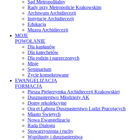
Sąd Metropolitalny
Rady przy Metropolicie Krakowskim
Archiwum Archidiecezji
Instytucje Archidiecezji
Edukacja
Muzea Archidiecezji
MOJE
POWOŁANIE
Dla kapłanów
Dla katechetów
Dla rodzin i narzeczonych
Misje
Seminarium
Życie konsekrowane
EWANGELIZACJA
FORMACJA
Piesza Pielgrzymka Archidiecezji Krakowskiej
Duszpasterstwo Młodzieży AK
Domy rekolekcyjne
Ora et Labora Duszpasterstwo Ludzi Pracujących
Miasto Świętych
Nowa Ewangelizacja
Rada Dialogu
Stowarzyszenia i ruchy
Wspólnoty i duszpasterstwa