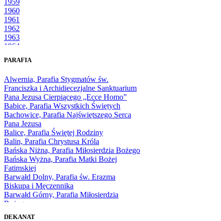
1959
1960
1961
1962
1963
1964
1965
PARAFIA
1966
1967
Alwernia, Parafia Stygmatów św.
1968
Franciszka i Archidiecezjalne Sanktuarium
1969
Pana Jezusa Cierpiącego „Ecce Homo”
1970
Babice, Parafia Wszystkich Świętych
1971
Bachowice, Parafia Najświętszego Serca
1972
Pana Jezusa
1973
Balice, Parafia Świętej Rodziny
1974
Balin, Parafia Chrystusa Króla
1975
Bańska Niżna, Parafia Miłosierdzia Bożego
1976
Bańska Wyżna, Parafia Matki Bożej
1977
Fatimskiej
1978
Barwałd Dolny, Parafia św. Erazma
1979
Biskupa i Męczennika
1980
Barwałd Górny, Parafia Miłosierdzia
1981
Bożego
1982
Bębło, Parafia Miłosierdzia Bożego
1983
DEKANAT