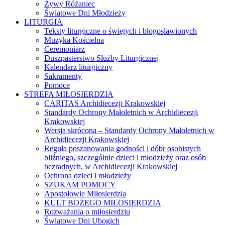
Żywy Różaniec
Światowe Dni Młodzieży
LITURGIA
Teksty liturgiczne o świętych i błogosławionych
Muzyka Kościelna
Ceremoniarz
Duszpasterstwo Służby Liturgicznej
Kalendarz liturgiczny
Sakramenty
Pomoce
STREFA MIŁOSIERDZIA
CARITAS Archidiecezji Krakowskiej
Standardy Ochrony Małoletnich w Archidiecezji
Krakowskiej
Wersja skrócona – Standardy Ochrony Małoletnich w
Archidiecezji Krakowskiej
Reguła poszanowania godności i dóbr osobistych
bliźniego, szczególnie dzieci i młodzieży oraz osób
bezradnych, w Archidiecezji Krakowskiej
Ochrona dzieci i młodzieży
SZUKAM POMOCY
Apostołowie Miłosierdzia
KULT BOŻEGO MIŁOSIERDZIA
Rozważania o miłosierdziu
Światowe Dni Ubogich