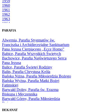
1959
1960
1961
1962
1963
1964
1965
PARAFIA
1966
1967
Alwernia, Parafia Stygmatów św.
1968
Franciszka i Archidiecezjalne Sanktuarium
1969
Pana Jezusa Cierpiącego „Ecce Homo”
1970
Babice, Parafia Wszystkich Świętych
1971
Bachowice, Parafia Najświętszego Serca
1972
Pana Jezusa
1973
Balice, Parafia Świętej Rodziny
1974
Balin, Parafia Chrystusa Króla
1975
Bańska Niżna, Parafia Miłosierdzia Bożego
1976
Bańska Wyżna, Parafia Matki Bożej
1977
Fatimskiej
1978
Barwałd Dolny, Parafia św. Erazma
1979
Biskupa i Męczennika
1980
Barwałd Górny, Parafia Miłosierdzia
1981
Bożego
1982
Bębło, Parafia Miłosierdzia Bożego
1983
DEKANAT