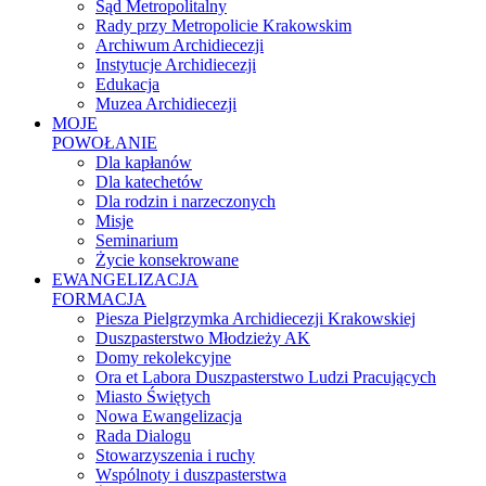
Sąd Metropolitalny
Rady przy Metropolicie Krakowskim
Archiwum Archidiecezji
Instytucje Archidiecezji
Edukacja
Muzea Archidiecezji
MOJE
POWOŁANIE
Dla kapłanów
Dla katechetów
Dla rodzin i narzeczonych
Misje
Seminarium
Życie konsekrowane
EWANGELIZACJA
FORMACJA
Piesza Pielgrzymka Archidiecezji Krakowskiej
Duszpasterstwo Młodzieży AK
Domy rekolekcyjne
Ora et Labora Duszpasterstwo Ludzi Pracujących
Miasto Świętych
Nowa Ewangelizacja
Rada Dialogu
Stowarzyszenia i ruchy
Wspólnoty i duszpasterstwa