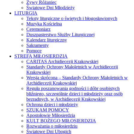
Żywy Różaniec
Światowe Dni Młodzieży
LITURGIA
Teksty liturgiczne o świętych i błogosławionych
Muzyka Kościelna
Ceremoniarz
Duszpasterstwo Służby Liturgicznej
Kalendarz liturgiczny
Sakramenty
Pomoce
STREFA MIŁOSIERDZIA
CARITAS Archidiecezji Krakowskiej
Standardy Ochrony Małoletnich w Archidiecezji
Krakowskiej
Wersja skrócona – Standardy Ochrony Małoletnich w
Archidiecezji Krakowskiej
Reguła poszanowania godności i dóbr osobistych
bliźniego, szczególnie dzieci i młodzieży oraz osób
bezradnych, w Archidiecezji Krakowskiej
Ochrona dzieci i młodzieży
SZUKAM POMOCY
Apostołowie Miłosierdzia
KULT BOŻEGO MIŁOSIERDZIA
Rozważania o miłosierdziu
Światowe Dni Ubogich