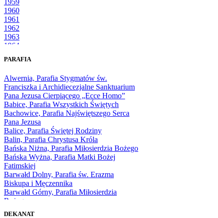
1959
1960
1961
1962
1963
1964
1965
PARAFIA
1966
1967
Alwernia, Parafia Stygmatów św.
1968
Franciszka i Archidiecezjalne Sanktuarium
1969
Pana Jezusa Cierpiącego „Ecce Homo”
1970
Babice, Parafia Wszystkich Świętych
1971
Bachowice, Parafia Najświętszego Serca
1972
Pana Jezusa
1973
Balice, Parafia Świętej Rodziny
1974
Balin, Parafia Chrystusa Króla
1975
Bańska Niżna, Parafia Miłosierdzia Bożego
1976
Bańska Wyżna, Parafia Matki Bożej
1977
Fatimskiej
1978
Barwałd Dolny, Parafia św. Erazma
1979
Biskupa i Męczennika
1980
Barwałd Górny, Parafia Miłosierdzia
1981
Bożego
1982
Bębło, Parafia Miłosierdzia Bożego
1983
DEKANAT