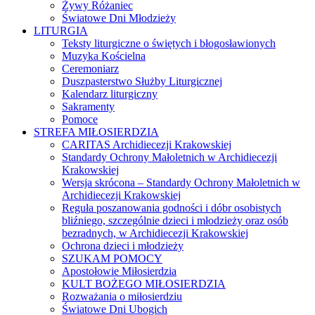
Żywy Różaniec
Światowe Dni Młodzieży
LITURGIA
Teksty liturgiczne o świętych i błogosławionych
Muzyka Kościelna
Ceremoniarz
Duszpasterstwo Służby Liturgicznej
Kalendarz liturgiczny
Sakramenty
Pomoce
STREFA MIŁOSIERDZIA
CARITAS Archidiecezji Krakowskiej
Standardy Ochrony Małoletnich w Archidiecezji
Krakowskiej
Wersja skrócona – Standardy Ochrony Małoletnich w
Archidiecezji Krakowskiej
Reguła poszanowania godności i dóbr osobistych
bliźniego, szczególnie dzieci i młodzieży oraz osób
bezradnych, w Archidiecezji Krakowskiej
Ochrona dzieci i młodzieży
SZUKAM POMOCY
Apostołowie Miłosierdzia
KULT BOŻEGO MIŁOSIERDZIA
Rozważania o miłosierdziu
Światowe Dni Ubogich