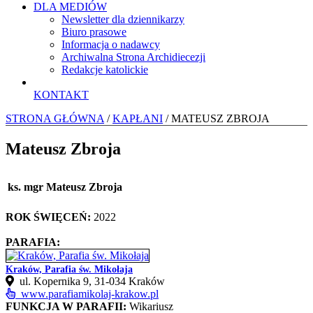
DLA MEDIÓW
Newsletter dla dziennikarzy
Biuro prasowe
Informacja o nadawcy
Archiwalna Strona Archidiecezji
Redakcje katolickie
KONTAKT
STRONA GŁÓWNA
/
KAPŁANI
/ MATEUSZ ZBROJA
Mateusz Zbroja
ks. mgr Mateusz Zbroja
ROK ŚWIĘCEŃ:
2022
PARAFIA:
Kraków, Parafia św. Mikołaja
ul. Kopernika 9, 31-034 Kraków
www.parafiamikolaj-krakow.pl
FUNKCJA W PARAFII:
Wikariusz