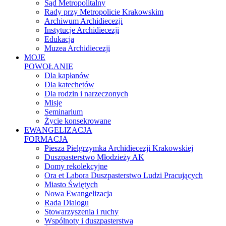
Sąd Metropolitalny
Rady przy Metropolicie Krakowskim
Archiwum Archidiecezji
Instytucje Archidiecezji
Edukacja
Muzea Archidiecezji
MOJE
POWOŁANIE
Dla kapłanów
Dla katechetów
Dla rodzin i narzeczonych
Misje
Seminarium
Życie konsekrowane
EWANGELIZACJA
FORMACJA
Piesza Pielgrzymka Archidiecezji Krakowskiej
Duszpasterstwo Młodzieży AK
Domy rekolekcyjne
Ora et Labora Duszpasterstwo Ludzi Pracujących
Miasto Świętych
Nowa Ewangelizacja
Rada Dialogu
Stowarzyszenia i ruchy
Wspólnoty i duszpasterstwa