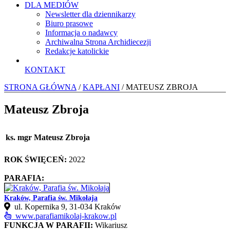
DLA MEDIÓW
Newsletter dla dziennikarzy
Biuro prasowe
Informacja o nadawcy
Archiwalna Strona Archidiecezji
Redakcje katolickie
KONTAKT
STRONA GŁÓWNA
/
KAPŁANI
/ MATEUSZ ZBROJA
Mateusz Zbroja
ks. mgr Mateusz Zbroja
ROK ŚWIĘCEŃ:
2022
PARAFIA:
Kraków, Parafia św. Mikołaja
ul. Kopernika 9, 31-034 Kraków
www.parafiamikolaj-krakow.pl
FUNKCJA W PARAFII:
Wikariusz