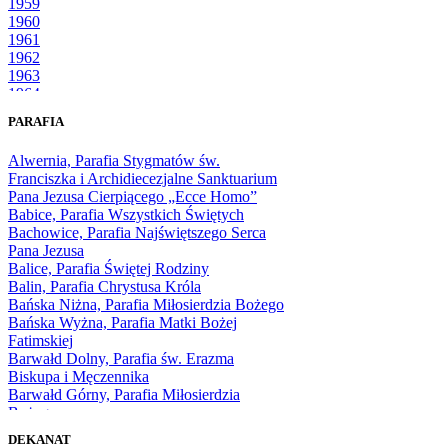
1959
1960
1961
1962
1963
1964
1965
PARAFIA
1966
1967
Alwernia, Parafia Stygmatów św.
1968
Franciszka i Archidiecezjalne Sanktuarium
1969
Pana Jezusa Cierpiącego „Ecce Homo”
1970
Babice, Parafia Wszystkich Świętych
1971
Bachowice, Parafia Najświętszego Serca
1972
Pana Jezusa
1973
Balice, Parafia Świętej Rodziny
1974
Balin, Parafia Chrystusa Króla
1975
Bańska Niżna, Parafia Miłosierdzia Bożego
1976
Bańska Wyżna, Parafia Matki Bożej
1977
Fatimskiej
1978
Barwałd Dolny, Parafia św. Erazma
1979
Biskupa i Męczennika
1980
Barwałd Górny, Parafia Miłosierdzia
1981
Bożego
1982
Bębło, Parafia Miłosierdzia Bożego
1983
DEKANAT