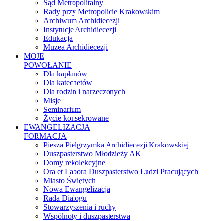
Sąd Metropolitalny
Rady przy Metropolicie Krakowskim
Archiwum Archidiecezji
Instytucje Archidiecezji
Edukacja
Muzea Archidiecezji
MOJE
POWOŁANIE
Dla kapłanów
Dla katechetów
Dla rodzin i narzeczonych
Misje
Seminarium
Życie konsekrowane
EWANGELIZACJA
FORMACJA
Piesza Pielgrzymka Archidiecezji Krakowskiej
Duszpasterstwo Młodzieży AK
Domy rekolekcyjne
Ora et Labora Duszpasterstwo Ludzi Pracujących
Miasto Świętych
Nowa Ewangelizacja
Rada Dialogu
Stowarzyszenia i ruchy
Wspólnoty i duszpasterstwa