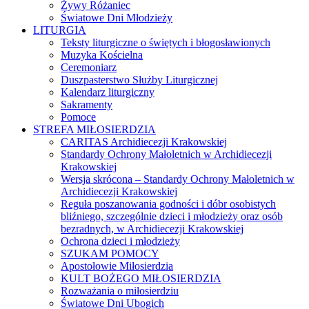
Żywy Różaniec
Światowe Dni Młodzieży
LITURGIA
Teksty liturgiczne o świętych i błogosławionych
Muzyka Kościelna
Ceremoniarz
Duszpasterstwo Służby Liturgicznej
Kalendarz liturgiczny
Sakramenty
Pomoce
STREFA MIŁOSIERDZIA
CARITAS Archidiecezji Krakowskiej
Standardy Ochrony Małoletnich w Archidiecezji
Krakowskiej
Wersja skrócona – Standardy Ochrony Małoletnich w
Archidiecezji Krakowskiej
Reguła poszanowania godności i dóbr osobistych
bliźniego, szczególnie dzieci i młodzieży oraz osób
bezradnych, w Archidiecezji Krakowskiej
Ochrona dzieci i młodzieży
SZUKAM POMOCY
Apostołowie Miłosierdzia
KULT BOŻEGO MIŁOSIERDZIA
Rozważania o miłosierdziu
Światowe Dni Ubogich