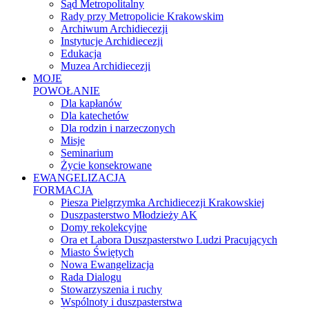
Sąd Metropolitalny
Rady przy Metropolicie Krakowskim
Archiwum Archidiecezji
Instytucje Archidiecezji
Edukacja
Muzea Archidiecezji
MOJE
POWOŁANIE
Dla kapłanów
Dla katechetów
Dla rodzin i narzeczonych
Misje
Seminarium
Życie konsekrowane
EWANGELIZACJA
FORMACJA
Piesza Pielgrzymka Archidiecezji Krakowskiej
Duszpasterstwo Młodzieży AK
Domy rekolekcyjne
Ora et Labora Duszpasterstwo Ludzi Pracujących
Miasto Świętych
Nowa Ewangelizacja
Rada Dialogu
Stowarzyszenia i ruchy
Wspólnoty i duszpasterstwa