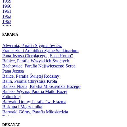
1959
1960
1961
1962
1963
1964
1965
PARAFIA
1966
1967
Alwernia, Parafia Stygmatów św.
1968
Franciszka i Archidiecezjalne Sanktuarium
1969
Pana Jezusa Cierpiącego „Ecce Homo”
1970
Babice, Parafia Wszystkich Świętych
1971
Bachowice, Parafia Najświętszego Serca
1972
Pana Jezusa
1973
Balice, Parafia Świętej Rodziny
1974
Balin, Parafia Chrystusa Króla
1975
Bańska Niżna, Parafia Miłosierdzia Bożego
1976
Bańska Wyżna, Parafia Matki Bożej
1977
Fatimskiej
1978
Barwałd Dolny, Parafia św. Erazma
1979
Biskupa i Męczennika
1980
Barwałd Górny, Parafia Miłosierdzia
1981
Bożego
1982
Bębło, Parafia Miłosierdzia Bożego
1983
DEKANAT