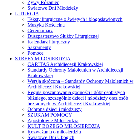
Żywy Różaniec
Światowe Dni Młodzieży
LITURGIA
Teksty liturgiczne o świętych i błogosławionych
Muzyka Kościelna
Ceremoniarz
Duszpasterstwo Służby Liturgicznej
Kalendarz liturgiczny
Sakramenty
Pomoce
STREFA MIŁOSIERDZIA
CARITAS Archidiecezji Krakowskiej
Standardy Ochrony Małoletnich w Archidiecezji
Krakowskiej
Wersja skrócona – Standardy Ochrony Małoletnich w
Archidiecezji Krakowskiej
Reguła poszanowania godności i dóbr osobistych
bliźniego, szczególnie dzieci i młodzieży oraz osób
bezradnych, w Archidiecezji Krakowskiej
Ochrona dzieci i młodzieży
SZUKAM POMOCY
Apostołowie Miłosierdzia
KULT BOŻEGO MIŁOSIERDZIA
Rozważania o miłosierdziu
Światowe Dni Ubogich