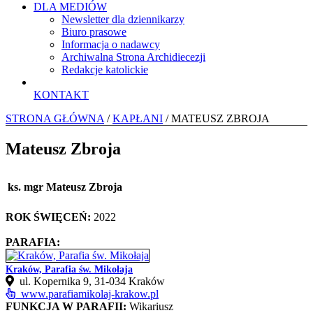
DLA MEDIÓW
Newsletter dla dziennikarzy
Biuro prasowe
Informacja o nadawcy
Archiwalna Strona Archidiecezji
Redakcje katolickie
KONTAKT
STRONA GŁÓWNA
/
KAPŁANI
/ MATEUSZ ZBROJA
Mateusz Zbroja
ks. mgr Mateusz Zbroja
ROK ŚWIĘCEŃ:
2022
PARAFIA:
Kraków, Parafia św. Mikołaja
ul. Kopernika 9, 31-034 Kraków
www.parafiamikolaj-krakow.pl
FUNKCJA W PARAFII:
Wikariusz