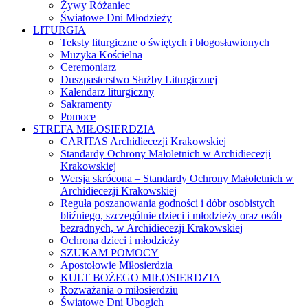
Żywy Różaniec
Światowe Dni Młodzieży
LITURGIA
Teksty liturgiczne o świętych i błogosławionych
Muzyka Kościelna
Ceremoniarz
Duszpasterstwo Służby Liturgicznej
Kalendarz liturgiczny
Sakramenty
Pomoce
STREFA MIŁOSIERDZIA
CARITAS Archidiecezji Krakowskiej
Standardy Ochrony Małoletnich w Archidiecezji
Krakowskiej
Wersja skrócona – Standardy Ochrony Małoletnich w
Archidiecezji Krakowskiej
Reguła poszanowania godności i dóbr osobistych
bliźniego, szczególnie dzieci i młodzieży oraz osób
bezradnych, w Archidiecezji Krakowskiej
Ochrona dzieci i młodzieży
SZUKAM POMOCY
Apostołowie Miłosierdzia
KULT BOŻEGO MIŁOSIERDZIA
Rozważania o miłosierdziu
Światowe Dni Ubogich