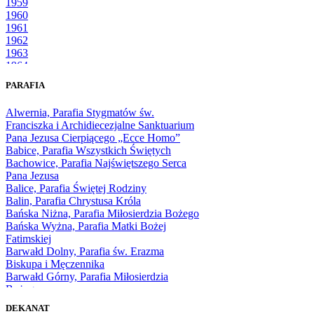
1959
1960
1961
1962
1963
1964
1965
PARAFIA
1966
1967
Alwernia, Parafia Stygmatów św.
1968
Franciszka i Archidiecezjalne Sanktuarium
1969
Pana Jezusa Cierpiącego „Ecce Homo”
1970
Babice, Parafia Wszystkich Świętych
1971
Bachowice, Parafia Najświętszego Serca
1972
Pana Jezusa
1973
Balice, Parafia Świętej Rodziny
1974
Balin, Parafia Chrystusa Króla
1975
Bańska Niżna, Parafia Miłosierdzia Bożego
1976
Bańska Wyżna, Parafia Matki Bożej
1977
Fatimskiej
1978
Barwałd Dolny, Parafia św. Erazma
1979
Biskupa i Męczennika
1980
Barwałd Górny, Parafia Miłosierdzia
1981
Bożego
1982
Bębło, Parafia Miłosierdzia Bożego
1983
DEKANAT