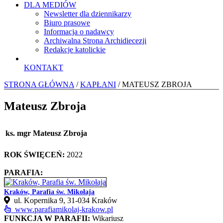
DLA MEDIÓW
Newsletter dla dziennikarzy
Biuro prasowe
Informacja o nadawcy
Archiwalna Strona Archidiecezji
Redakcje katolickie
KONTAKT
STRONA GŁÓWNA
/
KAPŁANI
/ MATEUSZ ZBROJA
Mateusz Zbroja
ks. mgr Mateusz Zbroja
ROK ŚWIĘCEŃ:
2022
PARAFIA:
Kraków, Parafia św. Mikołaja
ul. Kopernika 9, 31-034 Kraków
www.parafiamikolaj-krakow.pl
FUNKCJA W PARAFII:
Wikariusz