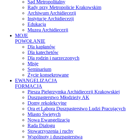
Sąd Metropolitalny
Rady przy Metropolicie Krakowskim
Archiwum Archidiecezji
Instytucje Archidiecezji
Edukacja
Muzea Archidiecezji
MOJE
POWOŁANIE
Dla kapłanów
Dla katechetów
Dla rodzin i narzeczonych
Misje
Seminarium
Życie konsekrowane
EWANGELIZACJA
FORMACJA
Piesza Pielgrzymka Archidiecezji Krakowskiej
Duszpasterstwo Młodzieży AK
Domy rekolekcyjne
Ora et Labora Duszpasterstwo Ludzi Pracujących
Miasto Świętych
Nowa Ewangelizacja
Rada Dialogu
Stowarzyszenia i ruchy
Wspólnoty i duszpasterstwa