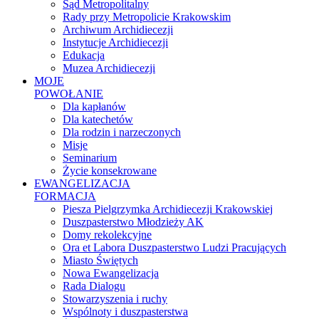
Sąd Metropolitalny
Rady przy Metropolicie Krakowskim
Archiwum Archidiecezji
Instytucje Archidiecezji
Edukacja
Muzea Archidiecezji
MOJE
POWOŁANIE
Dla kapłanów
Dla katechetów
Dla rodzin i narzeczonych
Misje
Seminarium
Życie konsekrowane
EWANGELIZACJA
FORMACJA
Piesza Pielgrzymka Archidiecezji Krakowskiej
Duszpasterstwo Młodzieży AK
Domy rekolekcyjne
Ora et Labora Duszpasterstwo Ludzi Pracujących
Miasto Świętych
Nowa Ewangelizacja
Rada Dialogu
Stowarzyszenia i ruchy
Wspólnoty i duszpasterstwa