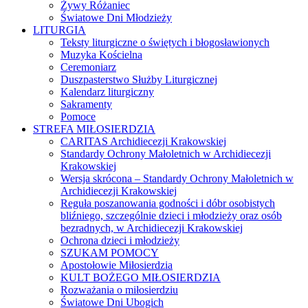
Żywy Różaniec
Światowe Dni Młodzieży
LITURGIA
Teksty liturgiczne o świętych i błogosławionych
Muzyka Kościelna
Ceremoniarz
Duszpasterstwo Służby Liturgicznej
Kalendarz liturgiczny
Sakramenty
Pomoce
STREFA MIŁOSIERDZIA
CARITAS Archidiecezji Krakowskiej
Standardy Ochrony Małoletnich w Archidiecezji
Krakowskiej
Wersja skrócona – Standardy Ochrony Małoletnich w
Archidiecezji Krakowskiej
Reguła poszanowania godności i dóbr osobistych
bliźniego, szczególnie dzieci i młodzieży oraz osób
bezradnych, w Archidiecezji Krakowskiej
Ochrona dzieci i młodzieży
SZUKAM POMOCY
Apostołowie Miłosierdzia
KULT BOŻEGO MIŁOSIERDZIA
Rozważania o miłosierdziu
Światowe Dni Ubogich