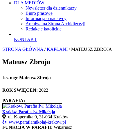
DLA MEDIÓW
Newsletter dla dziennikarzy
Biuro prasowe
Informacja o nadawcy
Archiwalna Strona Archidiecezji
Redakcje katolickie
KONTAKT
STRONA GŁÓWNA
/
KAPŁANI
/ MATEUSZ ZBROJA
Mateusz Zbroja
ks. mgr Mateusz Zbroja
ROK ŚWIĘCEŃ:
2022
PARAFIA:
Kraków, Parafia św. Mikołaja
ul. Kopernika 9, 31-034 Kraków
www.parafiamikolaj-krakow.pl
FUNKCJA W PARAFII:
Wikariusz