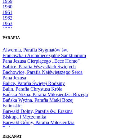
1959
1960
1961
1962
1963
1964
1965
PARAFIA
1966
1967
Alwernia, Parafia Stygmatów św.
1968
Franciszka i Archidiecezjalne Sanktuarium
1969
Pana Jezusa Cierpiącego „Ecce Homo”
1970
Babice, Parafia Wszystkich Świętych
1971
Bachowice, Parafia Najświętszego Serca
1972
Pana Jezusa
1973
Balice, Parafia Świętej Rodziny
1974
Balin, Parafia Chrystusa Króla
1975
Bańska Niżna, Parafia Miłosierdzia Bożego
1976
Bańska Wyżna, Parafia Matki Bożej
1977
Fatimskiej
1978
Barwałd Dolny, Parafia św. Erazma
1979
Biskupa i Męczennika
1980
Barwałd Górny, Parafia Miłosierdzia
1981
Bożego
1982
Bębło, Parafia Miłosierdzia Bożego
1983
DEKANAT