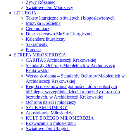
Żywy Różaniec
Światowe Dni Młodzieży
LITURGIA
Teksty liturgiczne o świętych i błogosławionych
Muzyka Kościelna
Ceremoniarz
Duszpasterstwo Służby Liturgicznej
Kalendarz liturgiczny
Sakramenty
Pomoce
STREFA MIŁOSIERDZIA
CARITAS Archidiecezji Krakowskiej
Standardy Ochrony Małoletnich w Archidiecezji
Krakowskiej
Wersja skrócona – Standardy Ochrony Małoletnich w
Archidiecezji Krakowskiej
Reguła poszanowania godności i dóbr osobistych
bliźniego, szczególnie dzieci i młodzieży oraz osób
bezradnych, w Archidiecezji Krakowskiej
Ochrona dzieci i młodzieży
SZUKAM POMOCY
Apostołowie Miłosierdzia
KULT BOŻEGO MIŁOSIERDZIA
Rozważania o miłosierdziu
Światowe Dni Ubogich