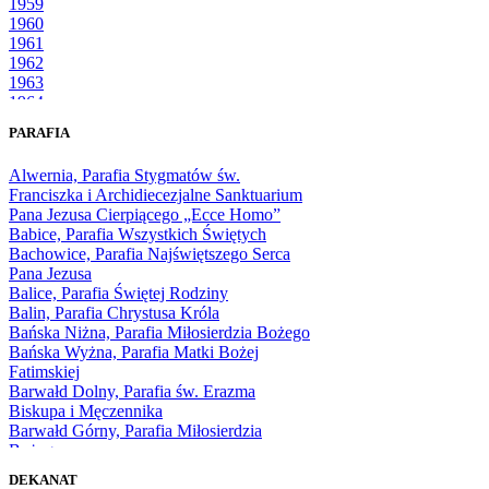
1959
1960
1961
1962
1963
1964
1965
PARAFIA
1966
1967
Alwernia, Parafia Stygmatów św.
1968
Franciszka i Archidiecezjalne Sanktuarium
1969
Pana Jezusa Cierpiącego „Ecce Homo”
1970
Babice, Parafia Wszystkich Świętych
1971
Bachowice, Parafia Najświętszego Serca
1972
Pana Jezusa
1973
Balice, Parafia Świętej Rodziny
1974
Balin, Parafia Chrystusa Króla
1975
Bańska Niżna, Parafia Miłosierdzia Bożego
1976
Bańska Wyżna, Parafia Matki Bożej
1977
Fatimskiej
1978
Barwałd Dolny, Parafia św. Erazma
1979
Biskupa i Męczennika
1980
Barwałd Górny, Parafia Miłosierdzia
1981
Bożego
1982
Bębło, Parafia Miłosierdzia Bożego
1983
DEKANAT