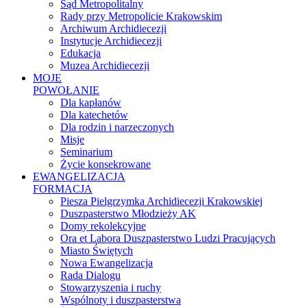
Sąd Metropolitalny
Rady przy Metropolicie Krakowskim
Archiwum Archidiecezji
Instytucje Archidiecezji
Edukacja
Muzea Archidiecezji
MOJE
POWOŁANIE
Dla kapłanów
Dla katechetów
Dla rodzin i narzeczonych
Misje
Seminarium
Życie konsekrowane
EWANGELIZACJA
FORMACJA
Piesza Pielgrzymka Archidiecezji Krakowskiej
Duszpasterstwo Młodzieży AK
Domy rekolekcyjne
Ora et Labora Duszpasterstwo Ludzi Pracujących
Miasto Świętych
Nowa Ewangelizacja
Rada Dialogu
Stowarzyszenia i ruchy
Wspólnoty i duszpasterstwa