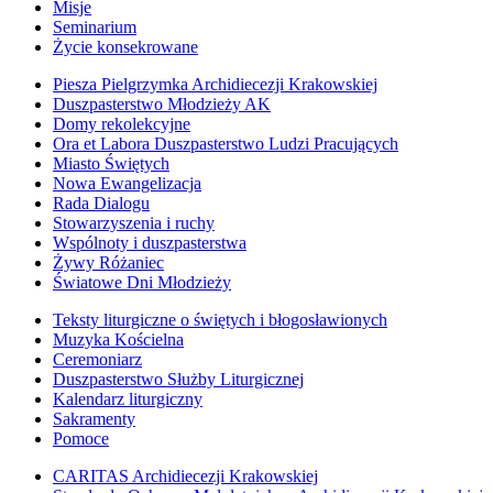
Misje
Seminarium
Życie konsekrowane
Piesza Pielgrzymka Archidiecezji Krakowskiej
Duszpasterstwo Młodzieży AK
Domy rekolekcyjne
Ora et Labora Duszpasterstwo Ludzi Pracujących
Miasto Świętych
Nowa Ewangelizacja
Rada Dialogu
Stowarzyszenia i ruchy
Wspólnoty i duszpasterstwa
Żywy Różaniec
Światowe Dni Młodzieży
Teksty liturgiczne o świętych i błogosławionych
Muzyka Kościelna
Ceremoniarz
Duszpasterstwo Służby Liturgicznej
Kalendarz liturgiczny
Sakramenty
Pomoce
CARITAS Archidiecezji Krakowskiej