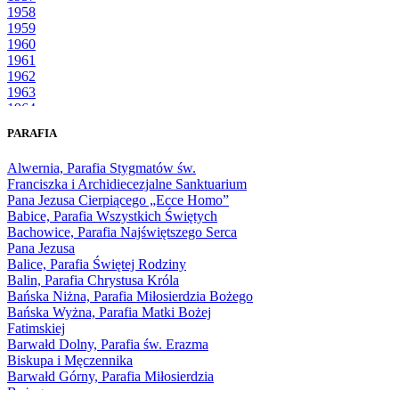
1958
1959
1960
1961
1962
1963
1964
1965
PARAFIA
1966
1967
Alwernia, Parafia Stygmatów św.
1968
Franciszka i Archidiecezjalne Sanktuarium
1969
Pana Jezusa Cierpiącego „Ecce Homo”
1970
Babice, Parafia Wszystkich Świętych
1971
Bachowice, Parafia Najświętszego Serca
1972
Pana Jezusa
1973
Balice, Parafia Świętej Rodziny
1974
Balin, Parafia Chrystusa Króla
1975
Bańska Niżna, Parafia Miłosierdzia Bożego
1976
Bańska Wyżna, Parafia Matki Bożej
1977
Fatimskiej
1978
Barwałd Dolny, Parafia św. Erazma
1979
Biskupa i Męczennika
1980
Barwałd Górny, Parafia Miłosierdzia
1981
Bożego
1982