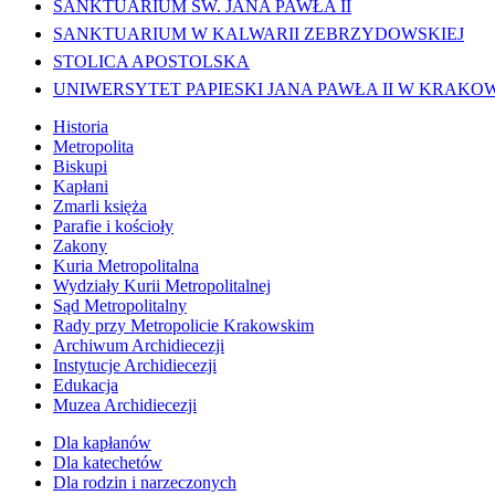
SANKTUARIUM ŚW. JANA PAWŁA II
SANKTUARIUM W KALWARII ZEBRZYDOWSKIEJ
STOLICA APOSTOLSKA
UNIWERSYTET PAPIESKI JANA PAWŁA II W KRAKO
Historia
Metropolita
Biskupi
Kapłani
Zmarli księża
Parafie i kościoły
Zakony
Kuria Metropolitalna
Wydziały Kurii Metropolitalnej
Sąd Metropolitalny
Rady przy Metropolicie Krakowskim
Archiwum Archidiecezji
Instytucje Archidiecezji
Edukacja
Muzea Archidiecezji
Dla kapłanów
Dla katechetów
Dla rodzin i narzeczonych