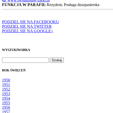
www.swstanislaw-zarki.pl
FUNKCJA W PARAFII:
Rezydent, Posługa duszpasterska
PODZIEL SIĘ NA FACEBOOKU
PODZIEL SIĘ NA TWITTER
PODZIEL SIĘ NA GOOGLE+
WYSZUKIWARKA
Szukaj:
ROK ŚWIĘCEŃ
1950
1951
1952
1953
1954
1955
1956
1957