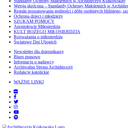
Standardy Ochrony Małoletnich w Archidiecezji Krakowskiej
Wersja skrócona – Standardy Ochrony Małoletnich w Archidie
Reguła poszanowania godności i dóbr osobistych bliźniego, sz
Ochrona dzieci i młodzieży
SZUKAM POMOCY
Apostołowie Miłosierdzia
KULT BOŻEGO MIŁOSIERDZIA
Rozważania o miłosierdziu
Światowe Dni Ubogich
Newsletter dla dziennikarzy
Biuro prasowe
Informacja o nadawcy
Archiwalna Strona Archidiecezji
Redakcje katolickie
WAŻNE LINKI