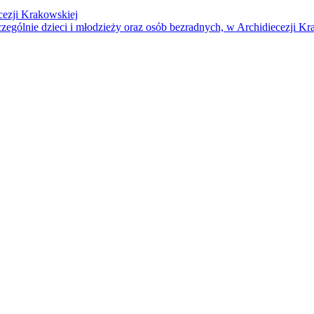
cezji Krakowskiej
czególnie dzieci i młodzieży oraz osób bezradnych, w Archidiecezji Kr