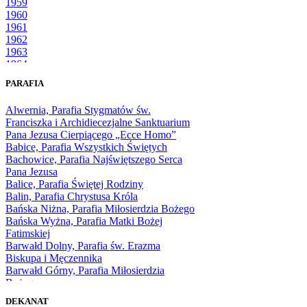
1959
1960
1961
1962
1963
1964
1965
PARAFIA
1966
1967
Alwernia, Parafia Stygmatów św.
1968
Franciszka i Archidiecezjalne Sanktuarium
1969
Pana Jezusa Cierpiącego „Ecce Homo”
1970
Babice, Parafia Wszystkich Świętych
1971
Bachowice, Parafia Najświętszego Serca
1972
Pana Jezusa
1973
Balice, Parafia Świętej Rodziny
1974
Balin, Parafia Chrystusa Króla
1975
Bańska Niżna, Parafia Miłosierdzia Bożego
1976
Bańska Wyżna, Parafia Matki Bożej
1977
Fatimskiej
1978
Barwałd Dolny, Parafia św. Erazma
1979
Biskupa i Męczennika
1980
Barwałd Górny, Parafia Miłosierdzia
1981
Bożego
1982
Bębło, Parafia Miłosierdzia Bożego
1983
DEKANAT