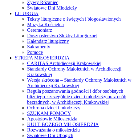
Żywy Różaniec
Światowe Dni Młodzieży
LITURGIA
Teksty liturgiczne o świętych i błogosławionych
Muzyka Kościelna
Ceremoniarz
Duszpasterstwo Służby Liturgicznej
Kalendarz liturgiczny
Sakramenty
Pomoce
STREFA MIŁOSIERDZIA
CARITAS Archidiecezji Krakowskiej
Standardy Ochrony Małoletnich w Archidiecezji
Krakowskiej
Wersja skrócona – Standardy Ochrony Małoletnich w
Archidiecezji Krakowskiej
Reguła poszanowania godności i dóbr osobistych
bliźniego, szczególnie dzieci i młodzieży oraz osób
bezradnych, w Archidiecezji Krakowskiej
Ochrona dzieci i młodzieży
SZUKAM POMOCY
Apostołowie Miłosierdzia
KULT BOŻEGO MIŁOSIERDZIA
Rozważania o miłosierdziu
Światowe Dni Ubogich