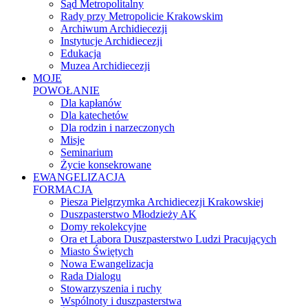
Sąd Metropolitalny
Rady przy Metropolicie Krakowskim
Archiwum Archidiecezji
Instytucje Archidiecezji
Edukacja
Muzea Archidiecezji
MOJE
POWOŁANIE
Dla kapłanów
Dla katechetów
Dla rodzin i narzeczonych
Misje
Seminarium
Życie konsekrowane
EWANGELIZACJA
FORMACJA
Piesza Pielgrzymka Archidiecezji Krakowskiej
Duszpasterstwo Młodzieży AK
Domy rekolekcyjne
Ora et Labora Duszpasterstwo Ludzi Pracujących
Miasto Świętych
Nowa Ewangelizacja
Rada Dialogu
Stowarzyszenia i ruchy
Wspólnoty i duszpasterstwa