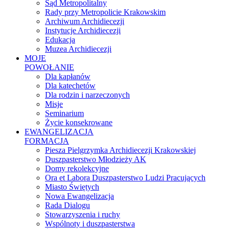
Sąd Metropolitalny
Rady przy Metropolicie Krakowskim
Archiwum Archidiecezji
Instytucje Archidiecezji
Edukacja
Muzea Archidiecezji
MOJE
POWOŁANIE
Dla kapłanów
Dla katechetów
Dla rodzin i narzeczonych
Misje
Seminarium
Życie konsekrowane
EWANGELIZACJA
FORMACJA
Piesza Pielgrzymka Archidiecezji Krakowskiej
Duszpasterstwo Młodzieży AK
Domy rekolekcyjne
Ora et Labora Duszpasterstwo Ludzi Pracujących
Miasto Świętych
Nowa Ewangelizacja
Rada Dialogu
Stowarzyszenia i ruchy
Wspólnoty i duszpasterstwa