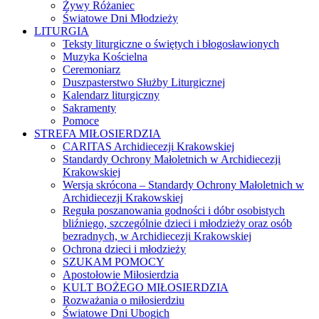
Żywy Różaniec
Światowe Dni Młodzieży
LITURGIA
Teksty liturgiczne o świętych i błogosławionych
Muzyka Kościelna
Ceremoniarz
Duszpasterstwo Służby Liturgicznej
Kalendarz liturgiczny
Sakramenty
Pomoce
STREFA MIŁOSIERDZIA
CARITAS Archidiecezji Krakowskiej
Standardy Ochrony Małoletnich w Archidiecezji
Krakowskiej
Wersja skrócona – Standardy Ochrony Małoletnich w
Archidiecezji Krakowskiej
Reguła poszanowania godności i dóbr osobistych
bliźniego, szczególnie dzieci i młodzieży oraz osób
bezradnych, w Archidiecezji Krakowskiej
Ochrona dzieci i młodzieży
SZUKAM POMOCY
Apostołowie Miłosierdzia
KULT BOŻEGO MIŁOSIERDZIA
Rozważania o miłosierdziu
Światowe Dni Ubogich