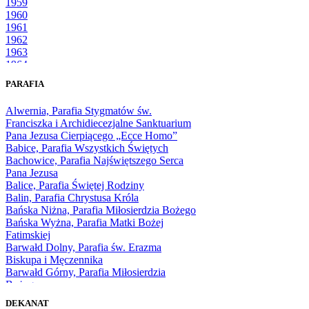
1959
1960
1961
1962
1963
1964
1965
PARAFIA
1966
1967
Alwernia, Parafia Stygmatów św.
1968
Franciszka i Archidiecezjalne Sanktuarium
1969
Pana Jezusa Cierpiącego „Ecce Homo”
1970
Babice, Parafia Wszystkich Świętych
1971
Bachowice, Parafia Najświętszego Serca
1972
Pana Jezusa
1973
Balice, Parafia Świętej Rodziny
1974
Balin, Parafia Chrystusa Króla
1975
Bańska Niżna, Parafia Miłosierdzia Bożego
1976
Bańska Wyżna, Parafia Matki Bożej
1977
Fatimskiej
1978
Barwałd Dolny, Parafia św. Erazma
1979
Biskupa i Męczennika
1980
Barwałd Górny, Parafia Miłosierdzia
1981
Bożego
1982
Bębło, Parafia Miłosierdzia Bożego
1983
DEKANAT