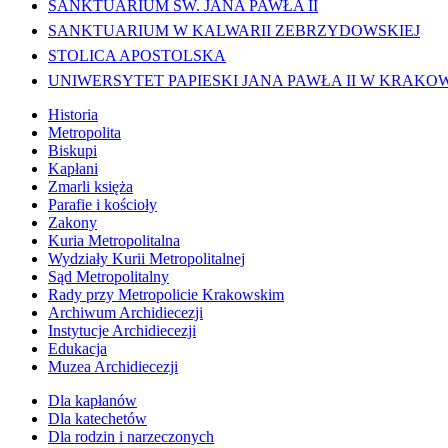
SANKTUARIUM ŚW. JANA PAWŁA II
SANKTUARIUM W KALWARII ZEBRZYDOWSKIEJ
STOLICA APOSTOLSKA
UNIWERSYTET PAPIESKI JANA PAWŁA II W KRAKO
Historia
Metropolita
Biskupi
Kapłani
Zmarli księża
Parafie i kościoły
Zakony
Kuria Metropolitalna
Wydziały Kurii Metropolitalnej
Sąd Metropolitalny
Rady przy Metropolicie Krakowskim
Archiwum Archidiecezji
Instytucje Archidiecezji
Edukacja
Muzea Archidiecezji
Dla kapłanów
Dla katechetów
Dla rodzin i narzeczonych