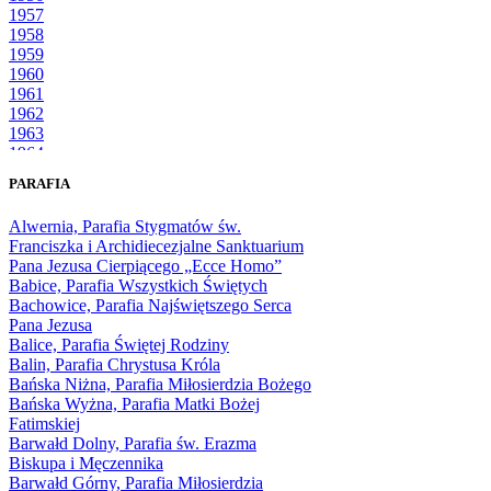
1957
1958
1959
1960
1961
1962
1963
1964
1965
PARAFIA
1966
1967
Alwernia, Parafia Stygmatów św.
1968
Franciszka i Archidiecezjalne Sanktuarium
1969
Pana Jezusa Cierpiącego „Ecce Homo”
1970
Babice, Parafia Wszystkich Świętych
1971
Bachowice, Parafia Najświętszego Serca
1972
Pana Jezusa
1973
Balice, Parafia Świętej Rodziny
1974
Balin, Parafia Chrystusa Króla
1975
Bańska Niżna, Parafia Miłosierdzia Bożego
1976
Bańska Wyżna, Parafia Matki Bożej
1977
Fatimskiej
1978
Barwałd Dolny, Parafia św. Erazma
1979
Biskupa i Męczennika
1980
Barwałd Górny, Parafia Miłosierdzia
1981