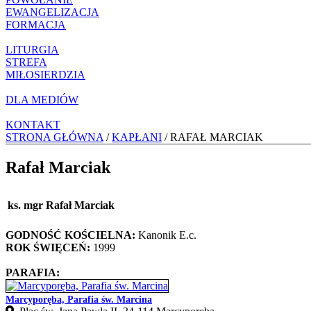
EWANGELIZACJA
FORMACJA
LITURGIA
STREFA
MIŁOSIERDZIA
DLA MEDIÓW
KONTAKT
STRONA GŁÓWNA
/
KAPŁANI
/ RAFAŁ MARCIAK
Rafał Marciak
ks. mgr Rafał Marciak
GODNOŚĆ KOŚCIELNA:
Kanonik E.c.
ROK ŚWIĘCEŃ:
1999
PARAFIA:
Marcyporęba, Parafia św. Marcina