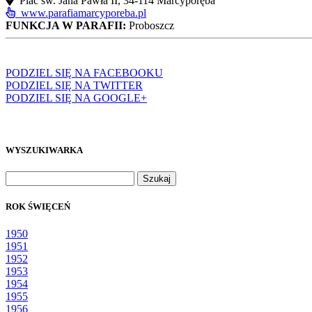
Plac św. Jana Pawła II, 34-114 Marcyporęba
www.parafiamarcyporeba.pl
FUNKCJA W PARAFII:
Proboszcz
PODZIEL SIĘ NA FACEBOOKU
PODZIEL SIĘ NA TWITTER
PODZIEL SIĘ NA GOOGLE+
WYSZUKIWARKA
Szukaj:
ROK ŚWIĘCEŃ
1950
1951
1952
1953
1954
1955
1956