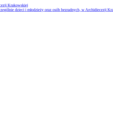
cezji Krakowskiej
czególnie dzieci i młodzieży oraz osób bezradnych, w Archidiecezji Kr