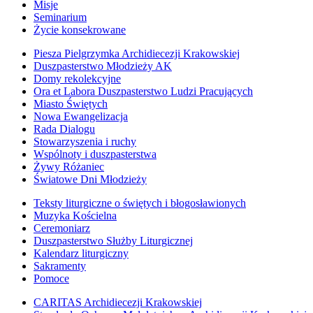
Misje
Seminarium
Życie konsekrowane
Piesza Pielgrzymka Archidiecezji Krakowskiej
Duszpasterstwo Młodzieży AK
Domy rekolekcyjne
Ora et Labora Duszpasterstwo Ludzi Pracujących
Miasto Świętych
Nowa Ewangelizacja
Rada Dialogu
Stowarzyszenia i ruchy
Wspólnoty i duszpasterstwa
Żywy Różaniec
Światowe Dni Młodzieży
Teksty liturgiczne o świętych i błogosławionych
Muzyka Kościelna
Ceremoniarz
Duszpasterstwo Służby Liturgicznej
Kalendarz liturgiczny
Sakramenty
Pomoce
CARITAS Archidiecezji Krakowskiej