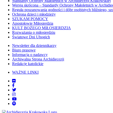
Standardy Ochrony Małoletnich w Archidiecezji Krakowskiej
Wersja skrócona – Standardy Ochrony Małoletnich w Archidie
Reguła poszanowania godności i dóbr osobistych bliźniego, sz
Ochrona dzieci i młodzieży
SZUKAM POMOCY
Apostołowie Miłosierdzia
KULT BOŻEGO MIŁOSIERDZIA
Rozważania o miłosierdziu
Światowe Dni Ubogich
Newsletter dla dziennikarzy
Biuro prasowe
Informacja o nadawcy
Archiwalna Strona Archidiecezji
Redakcje katolickie
WAŻNE LINKI