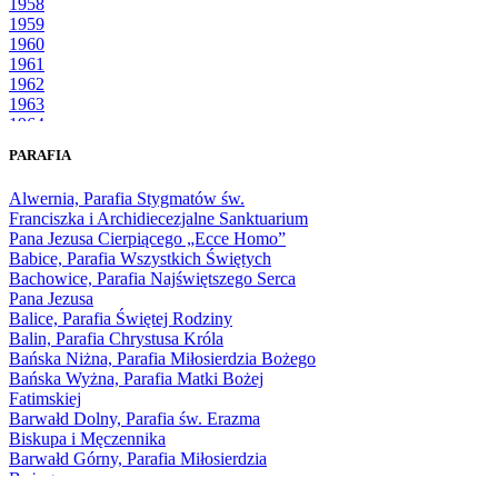
1958
1959
1960
1961
1962
1963
1964
1965
PARAFIA
1966
1967
Alwernia, Parafia Stygmatów św.
1968
Franciszka i Archidiecezjalne Sanktuarium
1969
Pana Jezusa Cierpiącego „Ecce Homo”
1970
Babice, Parafia Wszystkich Świętych
1971
Bachowice, Parafia Najświętszego Serca
1972
Pana Jezusa
1973
Balice, Parafia Świętej Rodziny
1974
Balin, Parafia Chrystusa Króla
1975
Bańska Niżna, Parafia Miłosierdzia Bożego
1976
Bańska Wyżna, Parafia Matki Bożej
1977
Fatimskiej
1978
Barwałd Dolny, Parafia św. Erazma
1979
Biskupa i Męczennika
1980
Barwałd Górny, Parafia Miłosierdzia
1981
Bożego
1982