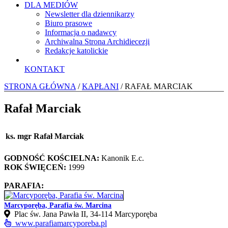
DLA MEDIÓW
Newsletter dla dziennikarzy
Biuro prasowe
Informacja o nadawcy
Archiwalna Strona Archidiecezji
Redakcje katolickie
KONTAKT
STRONA GŁÓWNA
/
KAPŁANI
/ RAFAŁ MARCIAK
Rafał Marciak
ks. mgr Rafał Marciak
GODNOŚĆ KOŚCIELNA:
Kanonik E.c.
ROK ŚWIĘCEŃ:
1999
PARAFIA:
Marcyporęba, Parafia św. Marcina
Plac św. Jana Pawła II, 34-114 Marcyporęba
www.parafiamarcyporeba.pl