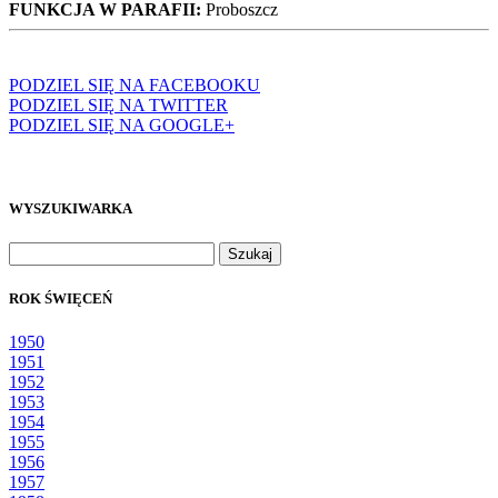
FUNKCJA W PARAFII:
Proboszcz
PODZIEL SIĘ NA FACEBOOKU
PODZIEL SIĘ NA TWITTER
PODZIEL SIĘ NA GOOGLE+
WYSZUKIWARKA
Szukaj:
ROK ŚWIĘCEŃ
1950
1951
1952
1953
1954
1955
1956
1957