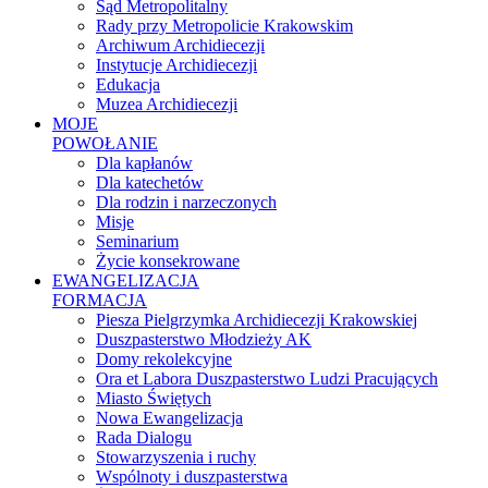
Sąd Metropolitalny
Rady przy Metropolicie Krakowskim
Archiwum Archidiecezji
Instytucje Archidiecezji
Edukacja
Muzea Archidiecezji
MOJE
POWOŁANIE
Dla kapłanów
Dla katechetów
Dla rodzin i narzeczonych
Misje
Seminarium
Życie konsekrowane
EWANGELIZACJA
FORMACJA
Piesza Pielgrzymka Archidiecezji Krakowskiej
Duszpasterstwo Młodzieży AK
Domy rekolekcyjne
Ora et Labora Duszpasterstwo Ludzi Pracujących
Miasto Świętych
Nowa Ewangelizacja
Rada Dialogu
Stowarzyszenia i ruchy
Wspólnoty i duszpasterstwa