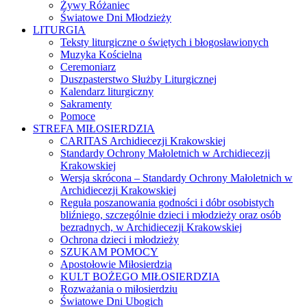
Żywy Różaniec
Światowe Dni Młodzieży
LITURGIA
Teksty liturgiczne o świętych i błogosławionych
Muzyka Kościelna
Ceremoniarz
Duszpasterstwo Służby Liturgicznej
Kalendarz liturgiczny
Sakramenty
Pomoce
STREFA MIŁOSIERDZIA
CARITAS Archidiecezji Krakowskiej
Standardy Ochrony Małoletnich w Archidiecezji
Krakowskiej
Wersja skrócona – Standardy Ochrony Małoletnich w
Archidiecezji Krakowskiej
Reguła poszanowania godności i dóbr osobistych
bliźniego, szczególnie dzieci i młodzieży oraz osób
bezradnych, w Archidiecezji Krakowskiej
Ochrona dzieci i młodzieży
SZUKAM POMOCY
Apostołowie Miłosierdzia
KULT BOŻEGO MIŁOSIERDZIA
Rozważania o miłosierdziu
Światowe Dni Ubogich