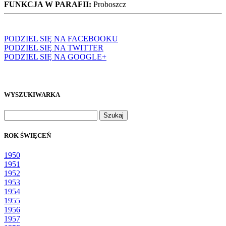
FUNKCJA W PARAFII:
Proboszcz
PODZIEL SIĘ NA FACEBOOKU
PODZIEL SIĘ NA TWITTER
PODZIEL SIĘ NA GOOGLE+
WYSZUKIWARKA
Szukaj:
ROK ŚWIĘCEŃ
1950
1951
1952
1953
1954
1955
1956
1957