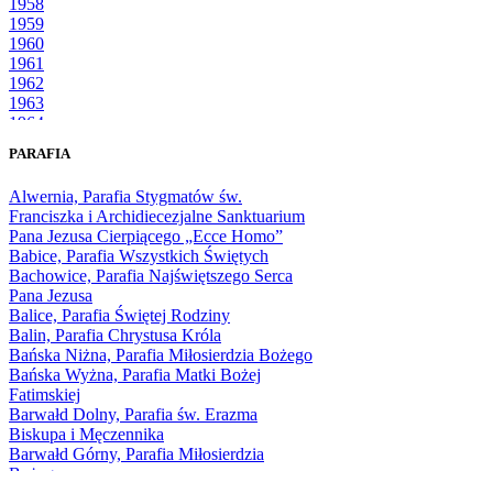
1958
1959
1960
1961
1962
1963
1964
1965
PARAFIA
1966
1967
Alwernia, Parafia Stygmatów św.
1968
Franciszka i Archidiecezjalne Sanktuarium
1969
Pana Jezusa Cierpiącego „Ecce Homo”
1970
Babice, Parafia Wszystkich Świętych
1971
Bachowice, Parafia Najświętszego Serca
1972
Pana Jezusa
1973
Balice, Parafia Świętej Rodziny
1974
Balin, Parafia Chrystusa Króla
1975
Bańska Niżna, Parafia Miłosierdzia Bożego
1976
Bańska Wyżna, Parafia Matki Bożej
1977
Fatimskiej
1978
Barwałd Dolny, Parafia św. Erazma
1979
Biskupa i Męczennika
1980
Barwałd Górny, Parafia Miłosierdzia
1981
Bożego
1982