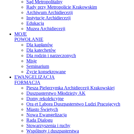
Sąd Metropolitalny
Rady przy Metropolicie Krakowskim
Archiwum Archidiecezji
Instytucje Archidiecezji
Edukacja
Muzea Archidiecezji
MOJE
POWOŁANIE
Dla kapłanów
Dla katechetów
Dla rodzin i narzeczonych
Misje
Seminarium
Życie konsekrowane
EWANGELIZACJA
FORMACJA
Piesza Pielgrzymka Archidiecezji Krakowskiej
Duszpasterstwo Młodzieży AK
Domy rekolekcyjne
Ora et Labora Duszpasterstwo Ludzi Pracujących
Miasto Świętych
Nowa Ewangelizacja
Rada Dialogu
Stowarzyszenia i ruchy
Wspólnoty i duszpasterstwa