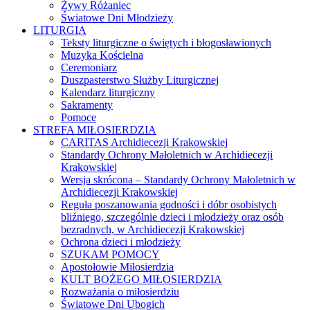
Żywy Różaniec
Światowe Dni Młodzieży
LITURGIA
Teksty liturgiczne o świętych i błogosławionych
Muzyka Kościelna
Ceremoniarz
Duszpasterstwo Służby Liturgicznej
Kalendarz liturgiczny
Sakramenty
Pomoce
STREFA MIŁOSIERDZIA
CARITAS Archidiecezji Krakowskiej
Standardy Ochrony Małoletnich w Archidiecezji
Krakowskiej
Wersja skrócona – Standardy Ochrony Małoletnich w
Archidiecezji Krakowskiej
Reguła poszanowania godności i dóbr osobistych
bliźniego, szczególnie dzieci i młodzieży oraz osób
bezradnych, w Archidiecezji Krakowskiej
Ochrona dzieci i młodzieży
SZUKAM POMOCY
Apostołowie Miłosierdzia
KULT BOŻEGO MIŁOSIERDZIA
Rozważania o miłosierdziu
Światowe Dni Ubogich