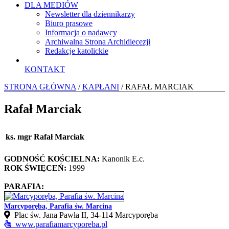
DLA MEDIÓW
Newsletter dla dziennikarzy
Biuro prasowe
Informacja o nadawcy
Archiwalna Strona Archidiecezji
Redakcje katolickie
KONTAKT
STRONA GŁÓWNA
/
KAPŁANI
/ RAFAŁ MARCIAK
Rafał Marciak
ks. mgr Rafał Marciak
GODNOŚĆ KOŚCIELNA:
Kanonik E.c.
ROK ŚWIĘCEŃ:
1999
PARAFIA:
Marcyporęba, Parafia św. Marcina
Plac św. Jana Pawła II, 34-114 Marcyporęba
www.parafiamarcyporeba.pl