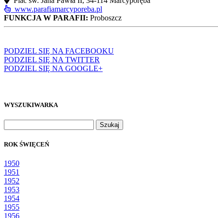
Plac św. Jana Pawła II, 34-114 Marcyporęba
www.parafiamarcyporeba.pl
FUNKCJA W PARAFII:
Proboszcz
PODZIEL SIĘ NA FACEBOOKU
PODZIEL SIĘ NA TWITTER
PODZIEL SIĘ NA GOOGLE+
WYSZUKIWARKA
Szukaj:
ROK ŚWIĘCEŃ
1950
1951
1952
1953
1954
1955
1956