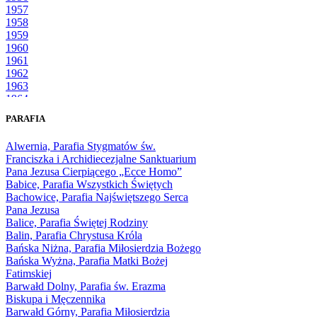
1957
1958
1959
1960
1961
1962
1963
1964
1965
PARAFIA
1966
1967
Alwernia, Parafia Stygmatów św.
1968
Franciszka i Archidiecezjalne Sanktuarium
1969
Pana Jezusa Cierpiącego „Ecce Homo”
1970
Babice, Parafia Wszystkich Świętych
1971
Bachowice, Parafia Najświętszego Serca
1972
Pana Jezusa
1973
Balice, Parafia Świętej Rodziny
1974
Balin, Parafia Chrystusa Króla
1975
Bańska Niżna, Parafia Miłosierdzia Bożego
1976
Bańska Wyżna, Parafia Matki Bożej
1977
Fatimskiej
1978
Barwałd Dolny, Parafia św. Erazma
1979
Biskupa i Męczennika
1980
Barwałd Górny, Parafia Miłosierdzia
1981