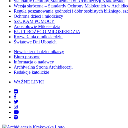
Standardy Ochrony Małoletnich w Archidiecezji Krakowskiej
Wersja skrócona – Standardy Ochrony Małoletnich w Archidie
Reguła poszanowania godności i dóbr osobistych bliźniego, sz
Ochrona dzieci i młodzieży
SZUKAM POMOCY
Apostołowie Miłosierdzia
KULT BOŻEGO MIŁOSIERDZIA
Rozważania o miłosierdziu
Światowe Dni Ubogich
Newsletter dla dziennikarzy
Biuro prasowe
Informacja o nadawcy
Archiwalna Strona Archidiecezji
Redakcje katolickie
WAŻNE LINKI