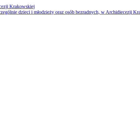
cezji Krakowskiej
czególnie dzieci i młodzieży oraz osób bezradnych, w Archidiecezji Kr