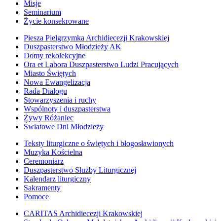
Misje
Seminarium
Życie konsekrowane
Piesza Pielgrzymka Archidiecezji Krakowskiej
Duszpasterstwo Młodzieży AK
Domy rekolekcyjne
Ora et Labora Duszpasterstwo Ludzi Pracujących
Miasto Świętych
Nowa Ewangelizacja
Rada Dialogu
Stowarzyszenia i ruchy
Wspólnoty i duszpasterstwa
Żywy Różaniec
Światowe Dni Młodzieży
Teksty liturgiczne o świętych i błogosławionych
Muzyka Kościelna
Ceremoniarz
Duszpasterstwo Służby Liturgicznej
Kalendarz liturgiczny
Sakramenty
Pomoce
CARITAS Archidiecezji Krakowskiej