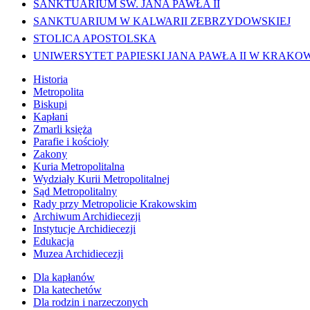
SANKTUARIUM ŚW. JANA PAWŁA II
SANKTUARIUM W KALWARII ZEBRZYDOWSKIEJ
STOLICA APOSTOLSKA
UNIWERSYTET PAPIESKI JANA PAWŁA II W KRAKO
Historia
Metropolita
Biskupi
Kapłani
Zmarli księża
Parafie i kościoły
Zakony
Kuria Metropolitalna
Wydziały Kurii Metropolitalnej
Sąd Metropolitalny
Rady przy Metropolicie Krakowskim
Archiwum Archidiecezji
Instytucje Archidiecezji
Edukacja
Muzea Archidiecezji
Dla kapłanów
Dla katechetów
Dla rodzin i narzeczonych