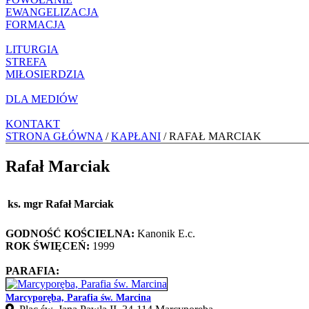
EWANGELIZACJA
FORMACJA
LITURGIA
STREFA
MIŁOSIERDZIA
DLA MEDIÓW
KONTAKT
STRONA GŁÓWNA
/
KAPŁANI
/ RAFAŁ MARCIAK
Rafał Marciak
ks. mgr Rafał Marciak
GODNOŚĆ KOŚCIELNA:
Kanonik E.c.
ROK ŚWIĘCEŃ:
1999
PARAFIA:
Marcyporęba, Parafia św. Marcina