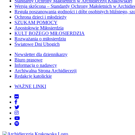
Standardy Ochrony Małoletnich w Archidiecezji Krakowskiej
Wersja skrócona – Standardy Ochrony Małoletnich w Archidie
Reguła poszanowania godności i dóbr osobistych bliźniego, sz
Ochrona dzieci i młodzieży
SZUKAM POMOCY
Apostołowie Miłosierdzia
KULT BOŻEGO MIŁOSIERDZIA
Rozważania o miłosierdziu
Światowe Dni Ubogich
Newsletter dla dziennikarzy
Biuro prasowe
Informacja o nadawcy
Archiwalna Strona Archidiecezji
Redakcje katolickie
WAŻNE LINKI