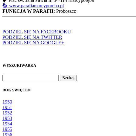
Plac św. Jana Pawła II, 34-114 Marcyporęba
www.parafiamarcyporeba.pl
FUNKCJA W PARAFII:
Proboszcz
PODZIEL SIĘ NA FACEBOOKU
PODZIEL SIĘ NA TWITTER
PODZIEL SIĘ NA GOOGLE+
WYSZUKIWARKA
Szukaj:
ROK ŚWIĘCEŃ
1950
1951
1952
1953
1954
1955
1956