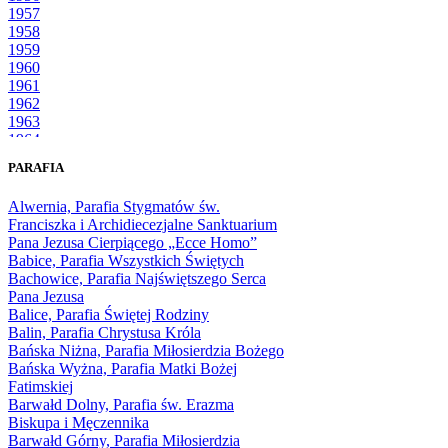
1957
1958
1959
1960
1961
1962
1963
1964
1965
PARAFIA
1966
1967
Alwernia, Parafia Stygmatów św.
1968
Franciszka i Archidiecezjalne Sanktuarium
1969
Pana Jezusa Cierpiącego „Ecce Homo”
1970
Babice, Parafia Wszystkich Świętych
1971
Bachowice, Parafia Najświętszego Serca
1972
Pana Jezusa
1973
Balice, Parafia Świętej Rodziny
1974
Balin, Parafia Chrystusa Króla
1975
Bańska Niżna, Parafia Miłosierdzia Bożego
1976
Bańska Wyżna, Parafia Matki Bożej
1977
Fatimskiej
1978
Barwałd Dolny, Parafia św. Erazma
1979
Biskupa i Męczennika
1980
Barwałd Górny, Parafia Miłosierdzia
1981