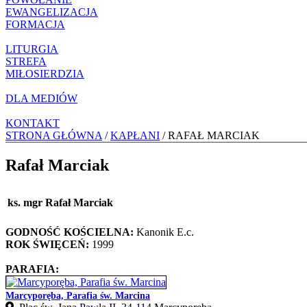
EWANGELIZACJA
FORMACJA
LITURGIA
STREFA
MIŁOSIERDZIA
DLA MEDIÓW
KONTAKT
STRONA GŁÓWNA
/
KAPŁANI
/ RAFAŁ MARCIAK
Rafał Marciak
ks. mgr Rafał Marciak
GODNOŚĆ KOŚCIELNA:
Kanonik E.c.
ROK ŚWIĘCEŃ:
1999
PARAFIA:
Marcyporęba, Parafia św. Marcina