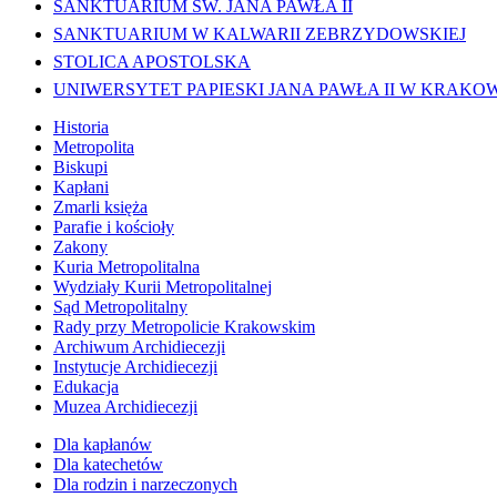
SANKTUARIUM ŚW. JANA PAWŁA II
SANKTUARIUM W KALWARII ZEBRZYDOWSKIEJ
STOLICA APOSTOLSKA
UNIWERSYTET PAPIESKI JANA PAWŁA II W KRAKO
Historia
Metropolita
Biskupi
Kapłani
Zmarli księża
Parafie i kościoły
Zakony
Kuria Metropolitalna
Wydziały Kurii Metropolitalnej
Sąd Metropolitalny
Rady przy Metropolicie Krakowskim
Archiwum Archidiecezji
Instytucje Archidiecezji
Edukacja
Muzea Archidiecezji
Dla kapłanów
Dla katechetów
Dla rodzin i narzeczonych