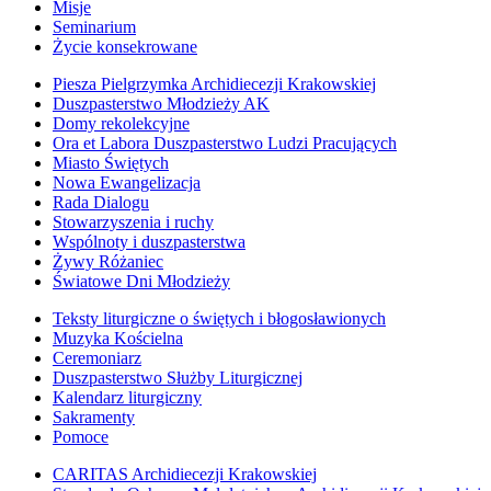
Misje
Seminarium
Życie konsekrowane
Piesza Pielgrzymka Archidiecezji Krakowskiej
Duszpasterstwo Młodzieży AK
Domy rekolekcyjne
Ora et Labora Duszpasterstwo Ludzi Pracujących
Miasto Świętych
Nowa Ewangelizacja
Rada Dialogu
Stowarzyszenia i ruchy
Wspólnoty i duszpasterstwa
Żywy Różaniec
Światowe Dni Młodzieży
Teksty liturgiczne o świętych i błogosławionych
Muzyka Kościelna
Ceremoniarz
Duszpasterstwo Służby Liturgicznej
Kalendarz liturgiczny
Sakramenty
Pomoce
CARITAS Archidiecezji Krakowskiej