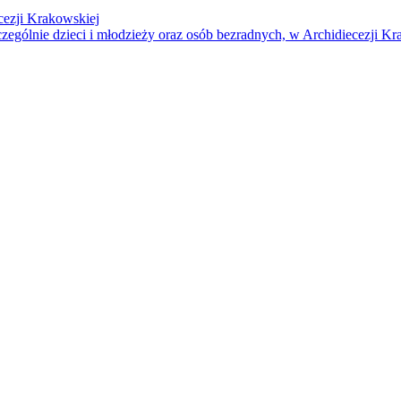
cezji Krakowskiej
czególnie dzieci i młodzieży oraz osób bezradnych, w Archidiecezji Kr