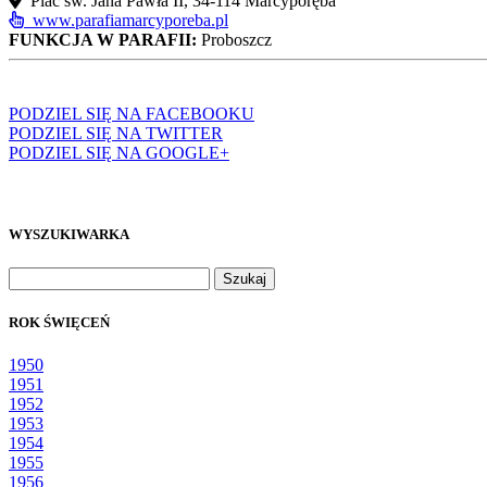
Plac św. Jana Pawła II, 34-114 Marcyporęba
www.parafiamarcyporeba.pl
FUNKCJA W PARAFII:
Proboszcz
PODZIEL SIĘ NA FACEBOOKU
PODZIEL SIĘ NA TWITTER
PODZIEL SIĘ NA GOOGLE+
WYSZUKIWARKA
Szukaj:
ROK ŚWIĘCEŃ
1950
1951
1952
1953
1954
1955
1956