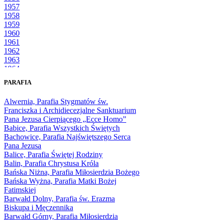
1957
1958
1959
1960
1961
1962
1963
1964
1965
PARAFIA
1966
1967
Alwernia, Parafia Stygmatów św.
1968
Franciszka i Archidiecezjalne Sanktuarium
1969
Pana Jezusa Cierpiącego „Ecce Homo”
1970
Babice, Parafia Wszystkich Świętych
1971
Bachowice, Parafia Najświętszego Serca
1972
Pana Jezusa
1973
Balice, Parafia Świętej Rodziny
1974
Balin, Parafia Chrystusa Króla
1975
Bańska Niżna, Parafia Miłosierdzia Bożego
1976
Bańska Wyżna, Parafia Matki Bożej
1977
Fatimskiej
1978
Barwałd Dolny, Parafia św. Erazma
1979
Biskupa i Męczennika
1980
Barwałd Górny, Parafia Miłosierdzia
1981