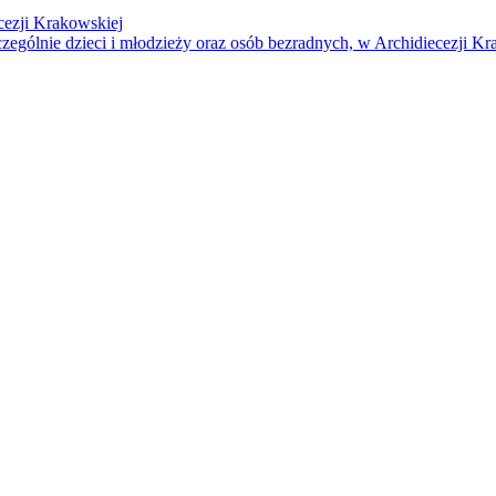
cezji Krakowskiej
czególnie dzieci i młodzieży oraz osób bezradnych, w Archidiecezji Kr