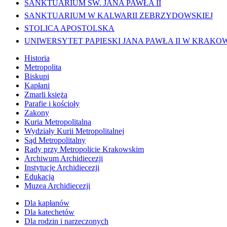
SANKTUARIUM ŚW. JANA PAWŁA II
SANKTUARIUM W KALWARII ZEBRZYDOWSKIEJ
STOLICA APOSTOLSKA
UNIWERSYTET PAPIESKI JANA PAWŁA II W KRAKO
Historia
Metropolita
Biskupi
Kapłani
Zmarli księża
Parafie i kościoły
Zakony
Kuria Metropolitalna
Wydziały Kurii Metropolitalnej
Sąd Metropolitalny
Rady przy Metropolicie Krakowskim
Archiwum Archidiecezji
Instytucje Archidiecezji
Edukacja
Muzea Archidiecezji
Dla kapłanów
Dla katechetów
Dla rodzin i narzeczonych