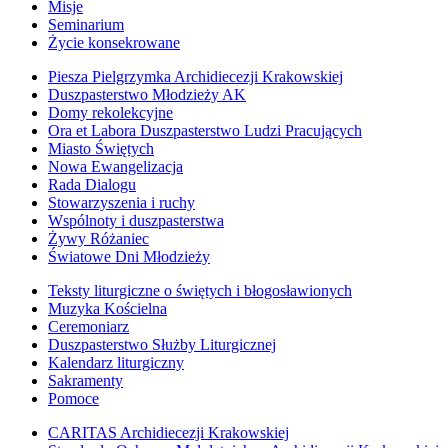
Misje
Seminarium
Życie konsekrowane
Piesza Pielgrzymka Archidiecezji Krakowskiej
Duszpasterstwo Młodzieży AK
Domy rekolekcyjne
Ora et Labora Duszpasterstwo Ludzi Pracujących
Miasto Świętych
Nowa Ewangelizacja
Rada Dialogu
Stowarzyszenia i ruchy
Wspólnoty i duszpasterstwa
Żywy Różaniec
Światowe Dni Młodzieży
Teksty liturgiczne o świętych i błogosławionych
Muzyka Kościelna
Ceremoniarz
Duszpasterstwo Służby Liturgicznej
Kalendarz liturgiczny
Sakramenty
Pomoce
CARITAS Archidiecezji Krakowskiej