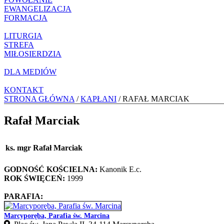
EWANGELIZACJA
FORMACJA
LITURGIA
STREFA
MIŁOSIERDZIA
DLA MEDIÓW
KONTAKT
STRONA GŁÓWNA
/
KAPŁANI
/ RAFAŁ MARCIAK
Rafał Marciak
ks. mgr Rafał Marciak
GODNOŚĆ KOŚCIELNA:
Kanonik E.c.
ROK ŚWIĘCEŃ:
1999
PARAFIA:
Marcyporęba, Parafia św. Marcina