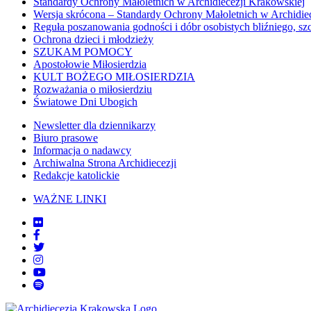
Standardy Ochrony Małoletnich w Archidiecezji Krakowskiej
Wersja skrócona – Standardy Ochrony Małoletnich w Archidie
Reguła poszanowania godności i dóbr osobistych bliźniego, sz
Ochrona dzieci i młodzieży
SZUKAM POMOCY
Apostołowie Miłosierdzia
KULT BOŻEGO MIŁOSIERDZIA
Rozważania o miłosierdziu
Światowe Dni Ubogich
Newsletter dla dziennikarzy
Biuro prasowe
Informacja o nadawcy
Archiwalna Strona Archidiecezji
Redakcje katolickie
WAŻNE LINKI