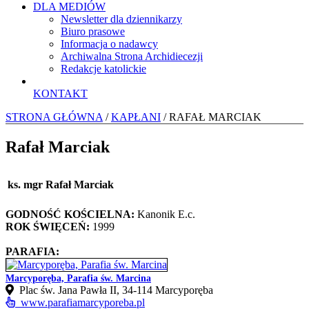
DLA MEDIÓW
Newsletter dla dziennikarzy
Biuro prasowe
Informacja o nadawcy
Archiwalna Strona Archidiecezji
Redakcje katolickie
KONTAKT
STRONA GŁÓWNA
/
KAPŁANI
/ RAFAŁ MARCIAK
Rafał Marciak
ks. mgr Rafał Marciak
GODNOŚĆ KOŚCIELNA:
Kanonik E.c.
ROK ŚWIĘCEŃ:
1999
PARAFIA:
Marcyporęba, Parafia św. Marcina
Plac św. Jana Pawła II, 34-114 Marcyporęba
www.parafiamarcyporeba.pl