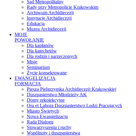
Sąd Metropolitalny
Rady przy Metropolicie Krakowskim
Archiwum Archidiecezji
Instytucje Archidiecezji
Edukacja
Muzea Archidiecezji
MOJE
POWOŁANIE
Dla kapłanów
Dla katechetów
Dla rodzin i narzeczonych
Misje
Seminarium
Życie konsekrowane
EWANGELIZACJA
FORMACJA
Piesza Pielgrzymka Archidiecezji Krakowskiej
Duszpasterstwo Młodzieży AK
Domy rekolekcyjne
Ora et Labora Duszpasterstwo Ludzi Pracujących
Miasto Świętych
Nowa Ewangelizacja
Rada Dialogu
Stowarzyszenia i ruchy
Wspólnoty i duszpasterstwa