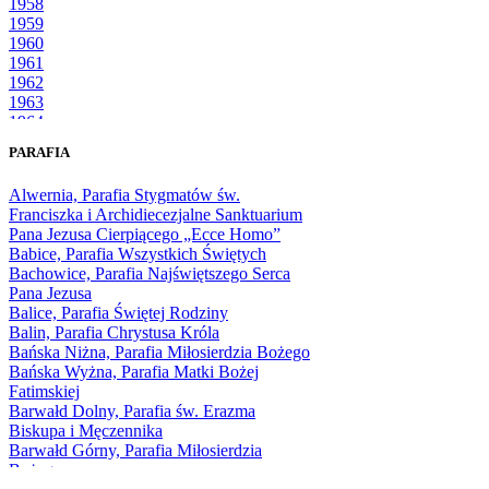
1958
1959
1960
1961
1962
1963
1964
1965
PARAFIA
1966
1967
Alwernia, Parafia Stygmatów św.
1968
Franciszka i Archidiecezjalne Sanktuarium
1969
Pana Jezusa Cierpiącego „Ecce Homo”
1970
Babice, Parafia Wszystkich Świętych
1971
Bachowice, Parafia Najświętszego Serca
1972
Pana Jezusa
1973
Balice, Parafia Świętej Rodziny
1974
Balin, Parafia Chrystusa Króla
1975
Bańska Niżna, Parafia Miłosierdzia Bożego
1976
Bańska Wyżna, Parafia Matki Bożej
1977
Fatimskiej
1978
Barwałd Dolny, Parafia św. Erazma
1979
Biskupa i Męczennika
1980
Barwałd Górny, Parafia Miłosierdzia
1981
Bożego
1982