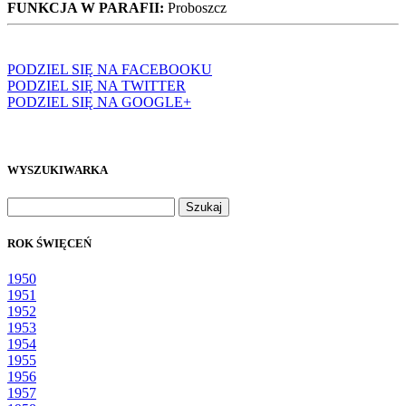
FUNKCJA W PARAFII:
Proboszcz
PODZIEL SIĘ NA FACEBOOKU
PODZIEL SIĘ NA TWITTER
PODZIEL SIĘ NA GOOGLE+
WYSZUKIWARKA
Szukaj:
ROK ŚWIĘCEŃ
1950
1951
1952
1953
1954
1955
1956
1957