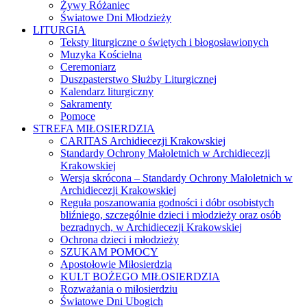
Żywy Różaniec
Światowe Dni Młodzieży
LITURGIA
Teksty liturgiczne o świętych i błogosławionych
Muzyka Kościelna
Ceremoniarz
Duszpasterstwo Służby Liturgicznej
Kalendarz liturgiczny
Sakramenty
Pomoce
STREFA MIŁOSIERDZIA
CARITAS Archidiecezji Krakowskiej
Standardy Ochrony Małoletnich w Archidiecezji
Krakowskiej
Wersja skrócona – Standardy Ochrony Małoletnich w
Archidiecezji Krakowskiej
Reguła poszanowania godności i dóbr osobistych
bliźniego, szczególnie dzieci i młodzieży oraz osób
bezradnych, w Archidiecezji Krakowskiej
Ochrona dzieci i młodzieży
SZUKAM POMOCY
Apostołowie Miłosierdzia
KULT BOŻEGO MIŁOSIERDZIA
Rozważania o miłosierdziu
Światowe Dni Ubogich