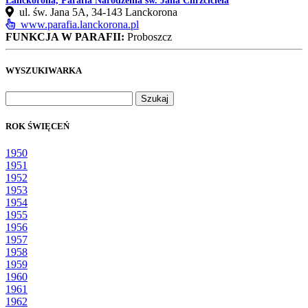
Lanckorona, Parafia Narodzenia św. Jana Chrzciciela
ul. św. Jana 5A, 34-143 Lanckorona
www.parafia.lanckorona.pl
FUNKCJA W PARAFII:
Proboszcz
WYSZUKIWARKA
Szukaj:
ROK ŚWIĘCEŃ
1950
1951
1952
1953
1954
1955
1956
1957
1958
1959
1960
1961
1962