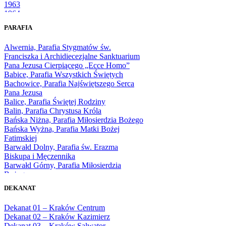
1963
1964
1965
PARAFIA
1966
1967
Alwernia, Parafia Stygmatów św.
1968
Franciszka i Archidiecezjalne Sanktuarium
1969
Pana Jezusa Cierpiącego „Ecce Homo”
1970
Babice, Parafia Wszystkich Świętych
1971
Bachowice, Parafia Najświętszego Serca
1972
Pana Jezusa
1973
Balice, Parafia Świętej Rodziny
1974
Balin, Parafia Chrystusa Króla
1975
Bańska Niżna, Parafia Miłosierdzia Bożego
1976
Bańska Wyżna, Parafia Matki Bożej
1977
Fatimskiej
1978
Barwałd Dolny, Parafia św. Erazma
1979
Biskupa i Męczennika
1980
Barwałd Górny, Parafia Miłosierdzia
1981
Bożego
1982
Bębło, Parafia Miłosierdzia Bożego
1983
DEKANAT
Bęczarka, Parafia Matki Boskiej
1984
Częstochowskiej
1985
Dekanat 01 – Kraków Centrum
Będkowice, Parafia Najświętszej Maryi
1986
Dekanat 02 – Kraków Kazimierz
Panny Królowej
1987
Dekanat 03 – Kraków Salwator