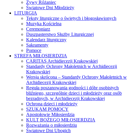
Żywy Różaniec
Światowe Dni Młodzieży
LITURGIA
Teksty liturgiczne o świętych i błogosławionych
Muzyka Kościelna
Ceremoniarz
Duszpasterstwo Służby Liturgicznej
Kalendarz liturgiczny
Sakramenty
Pomoce
STREFA MIŁOSIERDZIA
CARITAS Archidiecezji Krakowskiej
Standardy Ochrony Małoletnich w Archidiecezji
Krakowskiej
Wersja skrócona – Standardy Ochrony Małoletnich w
Archidiecezji Krakowskiej
Reguła poszanowania godności i dóbr osobistych
bliźniego, szczególnie dzieci i młodzieży oraz osób
bezradnych, w Archidiecezji Krakowskiej
Ochrona dzieci i młodzieży
SZUKAM POMOCY
Apostołowie Miłosierdzia
KULT BOŻEGO MIŁOSIERDZIA
Rozważania o miłosierdziu
Światowe Dni Ubogich