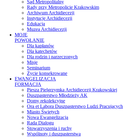
Sąd Metropolitalny
Rady przy Metropolicie Krakowskim
Archiwum Archidiecezji
Instytucje Archidiecezji
Edukacja
Muzea Archidiecezji
MOJE
POWOŁANIE
Dla kapłanów
Dla katechetów
Dla rodzin i narzeczonych
Misje
Seminarium
Życie konsekrowane
EWANGELIZACJA
FORMACJA
Piesza Pielgrzymka Archidiecezji Krakowskiej
Duszpasterstwo Młodzieży AK
Domy rekolekcyjne
Ora et Labora Duszpasterstwo Ludzi Pracujących
Miasto Świętych
Nowa Ewangelizacja
Rada Dialogu
Stowarzyszenia i ruchy
Wspólnoty i duszpasterstwa