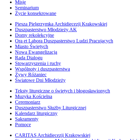
Misje
Seminarium
Życie konsekrowane
Piesza Pielgrzymka Archidiecezji Krakowskiej
Duszpasterstwo Młodzieży AK
Domy rekolekcyjne
Ora et Labora Duszpasterstwo Ludzi Pracujących
Miasto Świętych
Nowa Ewangelizacja
Rada Dialogu
Stowarzyszenia i ruchy
Wspólnoty i duszpasterstwa
Żywy Różaniec
Światowe Dni Młodzieży
Teksty liturgiczne o świętych i błogosławionych
Muzyka Kościelna
Ceremoniarz
Duszpasterstwo Służby Liturgicznej
Kalendarz liturgiczny
Sakramenty
Pomoce
CARITAS Archidiecezji Krakowskiej