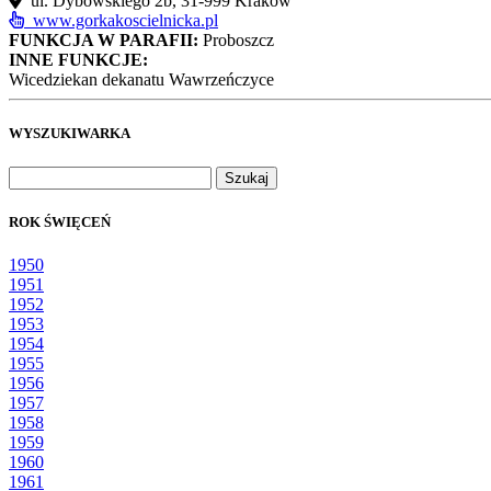
ul. Dybowskiego 2b, 31‑999 Kraków
www.gorkakoscielnicka.pl
FUNKCJA W PARAFII:
Proboszcz
INNE FUNKCJE:
Wicedziekan dekanatu Wawrzeńczyce
WYSZUKIWARKA
Szukaj:
ROK ŚWIĘCEŃ
1950
1951
1952
1953
1954
1955
1956
1957
1958
1959
1960
1961