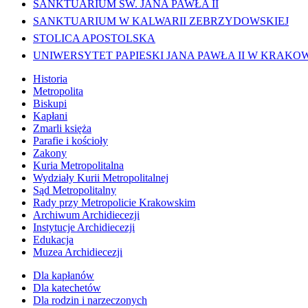
SANKTUARIUM ŚW. JANA PAWŁA II
SANKTUARIUM W KALWARII ZEBRZYDOWSKIEJ
STOLICA APOSTOLSKA
UNIWERSYTET PAPIESKI JANA PAWŁA II W KRAKO
Historia
Metropolita
Biskupi
Kapłani
Zmarli księża
Parafie i kościoły
Zakony
Kuria Metropolitalna
Wydziały Kurii Metropolitalnej
Sąd Metropolitalny
Rady przy Metropolicie Krakowskim
Archiwum Archidiecezji
Instytucje Archidiecezji
Edukacja
Muzea Archidiecezji
Dla kapłanów
Dla katechetów
Dla rodzin i narzeczonych