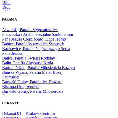
1962
1963
1964
1965
PARAFIA
1966
1967
Alwernia, Parafia Stygmatów św.
1968
Franciszka i Archidiecezjalne Sanktuarium
1969
Pana Jezusa Cierpiącego „Ecce Homo”
1970
Babice, Parafia Wszystkich Świętych
1971
Bachowice, Parafia Najświętszego Serca
1972
Pana Jezusa
1973
Balice, Parafia Świętej Rodziny
1974
Balin, Parafia Chrystusa Króla
1975
Bańska Niżna, Parafia Miłosierdzia Bożego
1976
Bańska Wyżna, Parafia Matki Bożej
1977
Fatimskiej
1978
Barwałd Dolny, Parafia św. Erazma
1979
Biskupa i Męczennika
1980
Barwałd Górny, Parafia Miłosierdzia
1981
Bożego
1982
Bębło, Parafia Miłosierdzia Bożego
1983
DEKANAT
Bęczarka, Parafia Matki Boskiej
1984
Częstochowskiej
1985
Dekanat 01 – Kraków Centrum
Będkowice, Parafia Najświętszej Maryi
1986