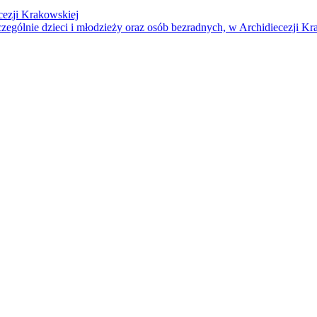
cezji Krakowskiej
czególnie dzieci i młodzieży oraz osób bezradnych, w Archidiecezji Kr