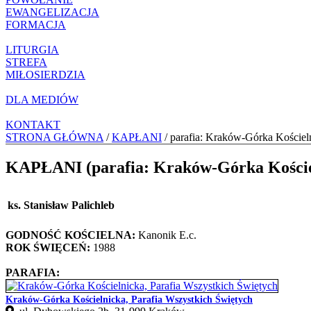
EWANGELIZACJA
FORMACJA
LITURGIA
STREFA
MIŁOSIERDZIA
DLA MEDIÓW
KONTAKT
STRONA GŁÓWNA
/
KAPŁANI
/ parafia: Kraków-Górka Kościel
KAPŁANI (parafia: Kraków-Górka Kościel
ks. Stanisław Palichleb
GODNOŚĆ KOŚCIELNA:
Kanonik E.c.
ROK ŚWIĘCEŃ:
1988
PARAFIA:
Kraków-Górka Kościelnicka, Parafia Wszystkich Świętych