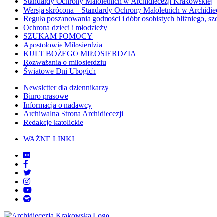
Standardy Ochrony Małoletnich w Archidiecezji Krakowskiej
Wersja skrócona – Standardy Ochrony Małoletnich w Archidie
Reguła poszanowania godności i dóbr osobistych bliźniego, sz
Ochrona dzieci i młodzieży
SZUKAM POMOCY
Apostołowie Miłosierdzia
KULT BOŻEGO MIŁOSIERDZIA
Rozważania o miłosierdziu
Światowe Dni Ubogich
Newsletter dla dziennikarzy
Biuro prasowe
Informacja o nadawcy
Archiwalna Strona Archidiecezji
Redakcje katolickie
WAŻNE LINKI