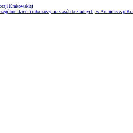
cezji Krakowskiej
czególnie dzieci i młodzieży oraz osób bezradnych, w Archidiecezji Kr