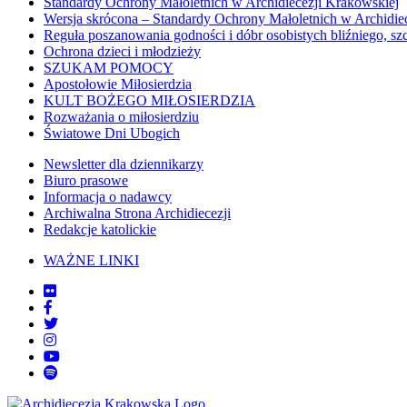
Standardy Ochrony Małoletnich w Archidiecezji Krakowskiej
Wersja skrócona – Standardy Ochrony Małoletnich w Archidie
Reguła poszanowania godności i dóbr osobistych bliźniego, sz
Ochrona dzieci i młodzieży
SZUKAM POMOCY
Apostołowie Miłosierdzia
KULT BOŻEGO MIŁOSIERDZIA
Rozważania o miłosierdziu
Światowe Dni Ubogich
Newsletter dla dziennikarzy
Biuro prasowe
Informacja o nadawcy
Archiwalna Strona Archidiecezji
Redakcje katolickie
WAŻNE LINKI