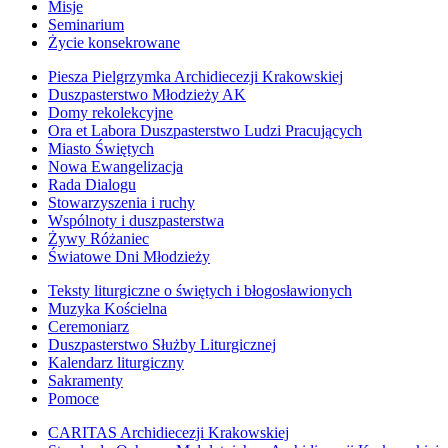
Misje
Seminarium
Życie konsekrowane
Piesza Pielgrzymka Archidiecezji Krakowskiej
Duszpasterstwo Młodzieży AK
Domy rekolekcyjne
Ora et Labora Duszpasterstwo Ludzi Pracujących
Miasto Świętych
Nowa Ewangelizacja
Rada Dialogu
Stowarzyszenia i ruchy
Wspólnoty i duszpasterstwa
Żywy Różaniec
Światowe Dni Młodzieży
Teksty liturgiczne o świętych i błogosławionych
Muzyka Kościelna
Ceremoniarz
Duszpasterstwo Służby Liturgicznej
Kalendarz liturgiczny
Sakramenty
Pomoce
CARITAS Archidiecezji Krakowskiej