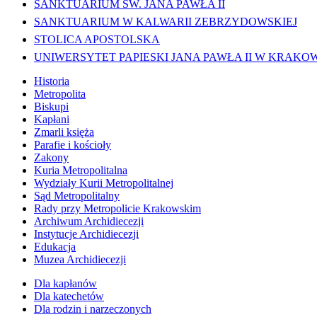
SANKTUARIUM ŚW. JANA PAWŁA II
SANKTUARIUM W KALWARII ZEBRZYDOWSKIEJ
STOLICA APOSTOLSKA
UNIWERSYTET PAPIESKI JANA PAWŁA II W KRAKO
Historia
Metropolita
Biskupi
Kapłani
Zmarli księża
Parafie i kościoły
Zakony
Kuria Metropolitalna
Wydziały Kurii Metropolitalnej
Sąd Metropolitalny
Rady przy Metropolicie Krakowskim
Archiwum Archidiecezji
Instytucje Archidiecezji
Edukacja
Muzea Archidiecezji
Dla kapłanów
Dla katechetów
Dla rodzin i narzeczonych