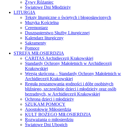
Żywy Różaniec
Światowe Dni Młodzieży
LITURGIA
Teksty liturgiczne o świętych i błogosławionych
Muzyka Kościelna
Ceremoniarz
Duszpasterstwo Służby Liturgicznej
Kalendarz liturgiczny
Sakramenty
Pomoce
STREFA MIŁOSIERDZIA
CARITAS Archidiecezji Krakowskiej
Standardy Ochrony Małoletnich w Archidiecezji
Krakowskiej
Wersja skrócona – Standardy Ochrony Małoletnich w
Archidiecezji Krakowskiej
Reguła poszanowania godności i dóbr osobistych
bliźniego, szczególnie dzieci i młodzieży oraz osób
bezradnych, w Archidiecezji Krakowskiej
Ochrona dzieci i młodzieży
SZUKAM POMOCY
Apostołowie Miłosierdzia
KULT BOŻEGO MIŁOSIERDZIA
Rozważania o miłosierdziu
Światowe Dni Ubogich