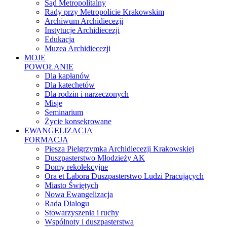
Sąd Metropolitalny
Rady przy Metropolicie Krakowskim
Archiwum Archidiecezji
Instytucje Archidiecezji
Edukacja
Muzea Archidiecezji
MOJE
POWOŁANIE
Dla kapłanów
Dla katechetów
Dla rodzin i narzeczonych
Misje
Seminarium
Życie konsekrowane
EWANGELIZACJA
FORMACJA
Piesza Pielgrzymka Archidiecezji Krakowskiej
Duszpasterstwo Młodzieży AK
Domy rekolekcyjne
Ora et Labora Duszpasterstwo Ludzi Pracujących
Miasto Świętych
Nowa Ewangelizacja
Rada Dialogu
Stowarzyszenia i ruchy
Wspólnoty i duszpasterstwa