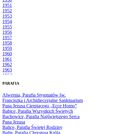
1951
1952
1953
1954
1955
1956
1957
1958
1959
1960
1961
1962
1963
1964
1965
PARAFIA
1966
1967
Alwernia, Parafia Stygmatów św.
1968
Franciszka i Archidiecezjalne Sanktuarium
1969
Pana Jezusa Cierpiącego „Ecce Homo”
1970
Babice, Parafia Wszystkich Świętych
1971
Bachowice, Parafia Najświętszego Serca
1972
Pana Jezusa
1973
Balice, Parafia Świętej Rodziny
1974
Balin, Parafia Chrystusa Króla