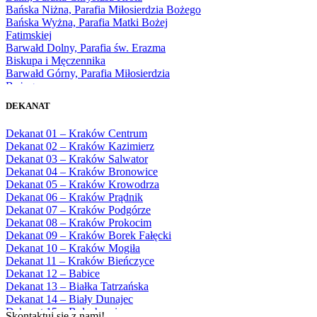
1975
Bańska Niżna, Parafia Miłosierdzia Bożego
1976
Bańska Wyżna, Parafia Matki Bożej
1977
Fatimskiej
1978
Barwałd Dolny, Parafia św. Erazma
1979
Biskupa i Męczennika
1980
Barwałd Górny, Parafia Miłosierdzia
1981
Bożego
1982
Bębło, Parafia Miłosierdzia Bożego
1983
DEKANAT
Bęczarka, Parafia Matki Boskiej
1984
Częstochowskiej
1985
Dekanat 01 – Kraków Centrum
Będkowice, Parafia Najświętszej Maryi
1986
Dekanat 02 – Kraków Kazimierz
Panny Królowej
1987
Dekanat 03 – Kraków Salwator
Białka Górna, Parafia Matki Bożej
1988
Dekanat 04 – Kraków Bronowice
Królowej Rodzin
1989
Dekanat 05 – Kraków Krowodrza
Białka Tatrzańska, Parafia Świętych
1990
Dekanat 06 – Kraków Prądnik
Apostołów Szymona i Judy Tadeusza
1991
Dekanat 07 – Kraków Podgórze
Biały Dunajec, Parafia Matki Bożej
1992
Dekanat 08 – Kraków Prokocim
Królowej Aniołów
1993
Dekanat 09 – Kraków Borek Fałęcki
Biały Kościół, Parafia św. Mikołaja
1994
Dekanat 10 – Kraków Mogiła
Bibice, Parafia Matki Bożej Nieustającej
1995
Dekanat 11 – Kraków Bieńczyce
Pomocy
1996
Dekanat 12 – Babice
Bieńkówka, Parafia Przenajświętszej Trójcy
1997
Dekanat 13 – Białka Tatrzańska
Biertowice, Parafia Matki Bożej
1998
Dekanat 14 – Biały Dunajec
Różańcowej
1999
Dekanat 15 – Bolechowice
Biórków Wielki, Parafia Wniebowzięcia
Skontaktuj się z nami!