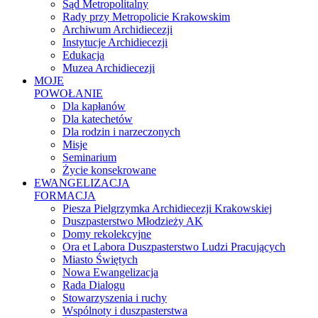
Sąd Metropolitalny
Rady przy Metropolicie Krakowskim
Archiwum Archidiecezji
Instytucje Archidiecezji
Edukacja
Muzea Archidiecezji
MOJE
POWOŁANIE
Dla kapłanów
Dla katechetów
Dla rodzin i narzeczonych
Misje
Seminarium
Życie konsekrowane
EWANGELIZACJA
FORMACJA
Piesza Pielgrzymka Archidiecezji Krakowskiej
Duszpasterstwo Młodzieży AK
Domy rekolekcyjne
Ora et Labora Duszpasterstwo Ludzi Pracujących
Miasto Świętych
Nowa Ewangelizacja
Rada Dialogu
Stowarzyszenia i ruchy
Wspólnoty i duszpasterstwa