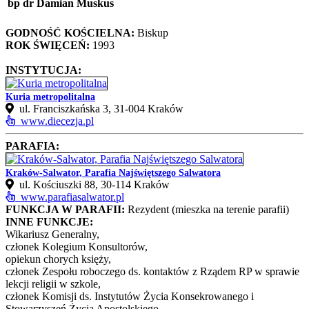
bp dr Damian Muskus
GODNOŚĆ KOŚCIELNA:
Biskup
ROK ŚWIĘCEŃ:
1993
INSTYTUCJA:
Kuria metropolitalna
ul. Franciszkańska 3, 31-004 Kraków
www.diecezja.pl
PARAFIA:
Kraków-Salwator, Parafia Najświętszego Salwatora
ul. Kościuszki 88, 30‑114 Kraków
www.parafiasalwator.pl
FUNKCJA W PARAFII:
Rezydent (mieszka na terenie parafii)
INNE FUNKCJE:
Wikariusz Generalny,
członek Kolegium Konsultorów,
opiekun chorych księży,
członek Zespołu roboczego ds. kontaktów z Rządem RP w sprawie
lekcji religii w szkole,
członek Komisji ds. Instytutów Życia Konsekrowanego i
Stowarzyszeń Życia Apostolskiego.