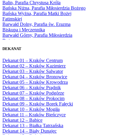
Balin, Parafia Chrystusa Króla
1975
Bańska Niżna, Parafia Miłosierdzia Bożego
1976
Bańska Wyżna, Parafia Matki Bożej
1977
Fatimskiej
1978
Barwałd Dolny, Parafia św. Erazma
1979
Biskupa i Męczennika
1980
Barwałd Górny, Parafia Miłosierdzia
1981
Bożego
1982
Bębło, Parafia Miłosierdzia Bożego
1983
DEKANAT
Bęczarka, Parafia Matki Boskiej
1984
Częstochowskiej
1985
Dekanat 01 – Kraków Centrum
Będkowice, Parafia Najświętszej Maryi
1986
Dekanat 02 – Kraków Kazimierz
Panny Królowej
1987
Dekanat 03 – Kraków Salwator
Białka Górna, Parafia Matki Bożej
1988
Dekanat 04 – Kraków Bronowice
Królowej Rodzin
1989
Dekanat 05 – Kraków Krowodrza
Białka Tatrzańska, Parafia Świętych
1990
Dekanat 06 – Kraków Prądnik
Apostołów Szymona i Judy Tadeusza
1991
Dekanat 07 – Kraków Podgórze
Biały Dunajec, Parafia Matki Bożej
1992
Dekanat 08 – Kraków Prokocim
Królowej Aniołów
1993
Dekanat 09 – Kraków Borek Fałęcki
Biały Kościół, Parafia św. Mikołaja
1994
Dekanat 10 – Kraków Mogiła
Bibice, Parafia Matki Bożej Nieustającej
1995
Dekanat 11 – Kraków Bieńczyce
Pomocy
1996
Dekanat 12 – Babice
Bieńkówka, Parafia Przenajświętszej Trójcy
1997
Dekanat 13 – Białka Tatrzańska
Biertowice, Parafia Matki Bożej
1998
Dekanat 14 – Biały Dunajec
Różańcowej
1999