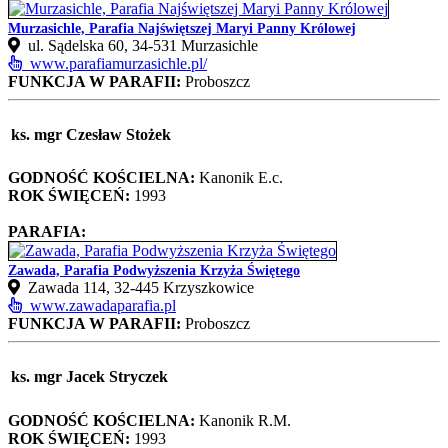
Murzasichle, Parafia Najświętszej Maryi Panny Królowej
ul. Sądelska 60, 34‑531 Murzasichle
www.parafiamurzasichle.pl/
FUNKCJA W PARAFII:
Proboszcz
ks. mgr Czesław Stożek
GODNOŚĆ KOŚCIELNA:
Kanonik E.c.
ROK ŚWIĘCEŃ:
1993
PARAFIA:
Zawada, Parafia Podwyższenia Krzyża Świętego
Zawada 114, 32‑445 Krzyszkowice
www.zawadaparafia.pl
FUNKCJA W PARAFII:
Proboszcz
ks. mgr Jacek Stryczek
GODNOŚĆ KOŚCIELNA:
Kanonik R.M.
ROK ŚWIĘCEŃ:
1993