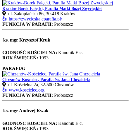
Kraków-Borek Fałęcki, Parafia Matki Bożej Zwycięskiej
ul. Zakopiańska 86, 30‑418 Kraków
https://zwycieska.eparafia.pl/
FUNKCJA W PARAFII:
Proboszcz
ks. mgr Krzysztof Kruk
GODNOŚĆ KOŚCIELNA:
Kanonik E.c.
ROK ŚWIĘCEŃ:
1993
PARAFIA:
Chrzanów-Kościelec, Parafia św. Jana Chrzciciela
ul. Kościelna 2a, 32-500 Chrzanów
www.koscielec.org
FUNKCJA W PARAFII:
Proboszcz
ks. mgr Andrzej Kwak
GODNOŚĆ KOŚCIELNA:
Kanonik E.c.
ROK ŚWIĘCEŃ:
1993