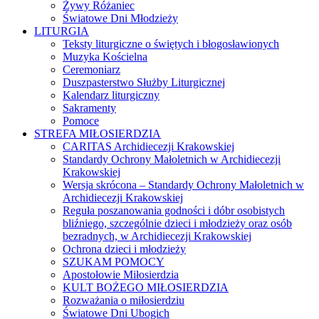
Żywy Różaniec
Światowe Dni Młodzieży
LITURGIA
Teksty liturgiczne o świętych i błogosławionych
Muzyka Kościelna
Ceremoniarz
Duszpasterstwo Służby Liturgicznej
Kalendarz liturgiczny
Sakramenty
Pomoce
STREFA MIŁOSIERDZIA
CARITAS Archidiecezji Krakowskiej
Standardy Ochrony Małoletnich w Archidiecezji
Krakowskiej
Wersja skrócona – Standardy Ochrony Małoletnich w
Archidiecezji Krakowskiej
Reguła poszanowania godności i dóbr osobistych
bliźniego, szczególnie dzieci i młodzieży oraz osób
bezradnych, w Archidiecezji Krakowskiej
Ochrona dzieci i młodzieży
SZUKAM POMOCY
Apostołowie Miłosierdzia
KULT BOŻEGO MIŁOSIERDZIA
Rozważania o miłosierdziu
Światowe Dni Ubogich