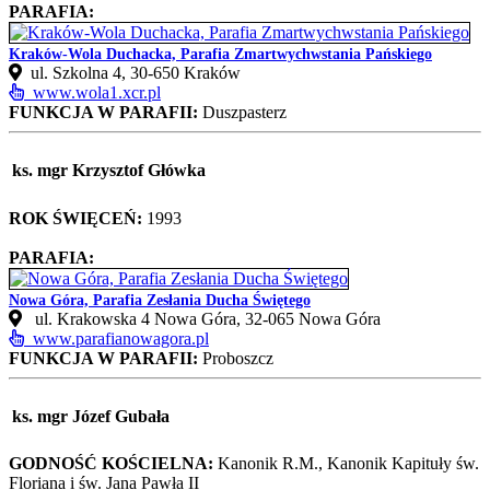
PARAFIA:
Kraków-Wola Duchacka, Parafia Zmartwychwstania Pańskiego
ul. Szkolna 4, 30-650 Kraków
www.wola1.xcr.pl
FUNKCJA W PARAFII:
Duszpasterz
ks. mgr Krzysztof Główka
ROK ŚWIĘCEŃ:
1993
PARAFIA:
Nowa Góra, Parafia Zesłania Ducha Świętego
ul. Krakowska 4 Nowa Góra, 32-065 Nowa Góra
www.parafianowagora.pl
FUNKCJA W PARAFII:
Proboszcz
ks. mgr Józef Gubała
GODNOŚĆ KOŚCIELNA:
Kanonik R.M., Kanonik Kapituły św.
Floriana i św. Jana Pawła II