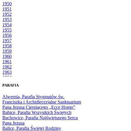
1950
1951
1952
1953
1954
1955
1956
1957
1958
1959
1960
1961
1962
1963
1964
1965
PARAFIA
1966
1967
Alwernia, Parafia Stygmatów św.
1968
Franciszka i Archidiecezjalne Sanktuarium
1969
Pana Jezusa Cierpiącego „Ecce Homo”
1970
Babice, Parafia Wszystkich Świętych
1971
Bachowice, Parafia Najświętszego Serca
1972
Pana Jezusa
1973
Balice, Parafia Świętej Rodziny
1974