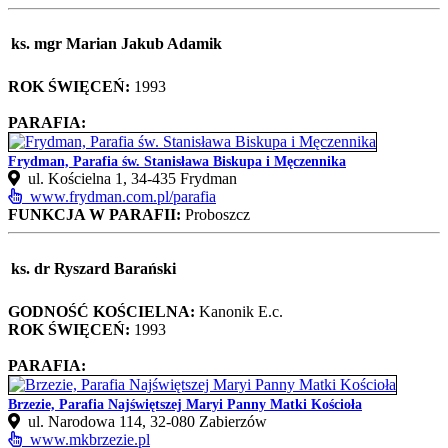
ks. mgr Marian Jakub Adamik
ROK ŚWIĘCEŃ:
1993
PARAFIA:
Frydman, Parafia św. Stanisława Biskupa i Męczennika
ul. Kościelna 1, 34‑435 Frydman
www.frydman.com.pl/parafia
FUNKCJA W PARAFII:
Proboszcz
ks. dr Ryszard Barański
GODNOŚĆ KOŚCIELNA:
Kanonik E.c.
ROK ŚWIĘCEŃ:
1993
PARAFIA:
Brzezie, Parafia Najświętszej Maryi Panny Matki Kościoła
ul. Narodowa 114, 32-080 Zabierzów
www.mkbrzezie.pl