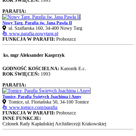
ROK ŚWIĘCEŃ:
1993
PARAFIA:
Nowy Targ, Parafia św. Jana Pawła II
ul. Szaflarska 160, 34-400 Nowy Targ
www.parafia.nowytarg.pl
FUNKCJA W PARAFII:
Proboszcz
ks. mgr Aleksander Kasprzyk
GODNOŚĆ KOŚCIELNA:
Kanonik E.c.
ROK ŚWIĘCEŃ:
1993
PARAFIA:
Tomice, Parafia Świętych Joachima i Anny
Tomice, ul. Floriańska 50, 34-100 Tomice
www.tomice.com/parafia
FUNKCJA W PARAFII:
Proboszcz
INNE FUNKCJE:
Członek Rady Kapłańskiej Archidiecezji Krakowskiej