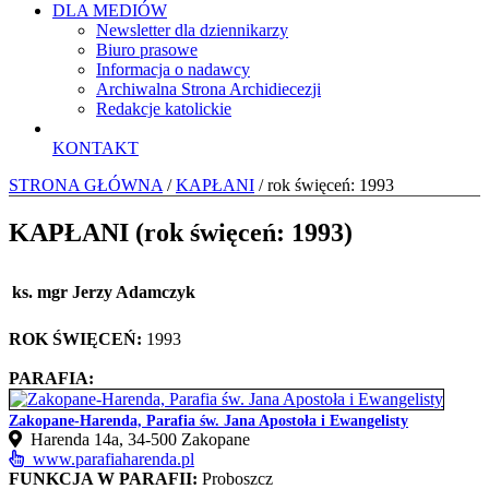
DLA MEDIÓW
Newsletter dla dziennikarzy
Biuro prasowe
Informacja o nadawcy
Archiwalna Strona Archidiecezji
Redakcje katolickie
KONTAKT
STRONA GŁÓWNA
/
KAPŁANI
/ rok święceń: 1993
KAPŁANI (rok święceń: 1993)
ks. mgr Jerzy Adamczyk
ROK ŚWIĘCEŃ:
1993
PARAFIA:
Zakopane-Harenda, Parafia św. Jana Apostoła i Ewangelisty
Harenda 14a, 34‑500 Zakopane
www.parafiaharenda.pl
FUNKCJA W PARAFII:
Proboszcz