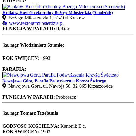
PARAFIA:
Kraków, Kościół rektoralny Bożego Miłosierdzia (Smoleńsk)
Bożego Miłosierdzia 1, 31-104 Kraków
www.rektoratmilosierdzia.pl
FUNKCJA W PARAFII:
Rektor
ks. mgr Włodzimierz Szumiec
ROK ŚWIĘCEŃ:
1993
PARAFIA:
Nawojowa Góra, Parafia Podwyższenia Krzyża Świętego
Nawojowa Góra, ul. Nawoja 58, 32-065 Krzeszowice
FUNKCJA W PARAFII:
Proboszcz
ks. mgr Tomasz Trzebunia
GODNOŚĆ KOŚCIELNA:
Kanonik E.c.
ROK ŚWIĘCEŃ:
1993