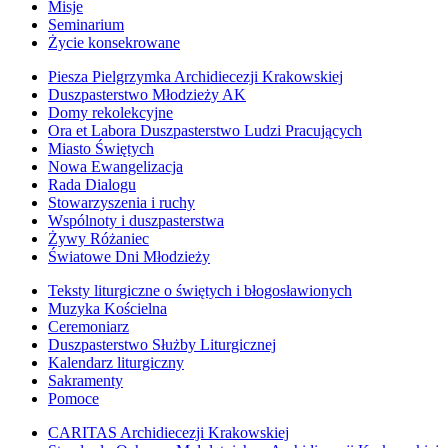
Misje
Seminarium
Życie konsekrowane
Piesza Pielgrzymka Archidiecezji Krakowskiej
Duszpasterstwo Młodzieży AK
Domy rekolekcyjne
Ora et Labora Duszpasterstwo Ludzi Pracujących
Miasto Świętych
Nowa Ewangelizacja
Rada Dialogu
Stowarzyszenia i ruchy
Wspólnoty i duszpasterstwa
Żywy Różaniec
Światowe Dni Młodzieży
Teksty liturgiczne o świętych i błogosławionych
Muzyka Kościelna
Ceremoniarz
Duszpasterstwo Służby Liturgicznej
Kalendarz liturgiczny
Sakramenty
Pomoce
CARITAS Archidiecezji Krakowskiej