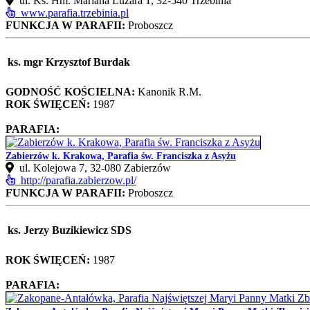
ul. Ks. Hm. Mariana Luzara 1, 32-540 Trzebinia
www.parafia.trzebinia.pl
FUNKCJA W PARAFII:
Proboszcz
ks. mgr Krzysztof Burdak
GODNOŚĆ KOŚCIELNA:
Kanonik R.M.
ROK ŚWIĘCEŃ:
1987
PARAFIA:
Zabierzów k. Krakowa, Parafia św. Franciszka z Asyżu
ul. Kolejowa 7, 32-080 Zabierzów
http://parafia.zabierzow.pl/
FUNKCJA W PARAFII:
Proboszcz
ks. Jerzy Buzikiewicz SDS
ROK ŚWIĘCEŃ:
1987
PARAFIA: