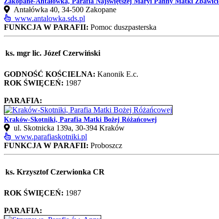
Zakopane-Antałówka, Parafia Najświętszej Maryi Panny Matki Zbawici
Antałówka 40, 34‑500 Zakopane
www.antalowka.sds.pl
FUNKCJA W PARAFII:
Pomoc duszpasterska
ks. mgr lic. Józef Czerwiński
GODNOŚĆ KOŚCIELNA:
Kanonik E.c.
ROK ŚWIĘCEŃ:
1987
PARAFIA:
Kraków-Skotniki, Parafia Matki Bożej Różańcowej
ul. Skotnicka 139a, 30‑394 Kraków
www.parafiaskotniki.pl
FUNKCJA W PARAFII:
Proboszcz
ks. Krzysztof Czerwionka CR
ROK ŚWIĘCEŃ:
1987
PARAFIA: