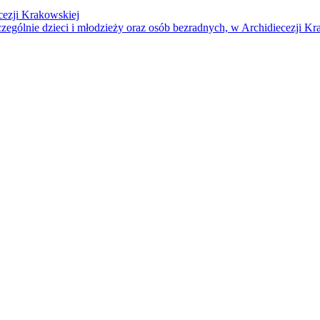
cezji Krakowskiej
czególnie dzieci i młodzieży oraz osób bezradnych, w Archidiecezji Kr