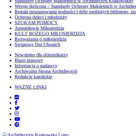
Standardy Ochrony Małoletnich w Archidiecezji Krakowskiej
Wersja skrócona – Standardy Ochrony Małoletnich w Archidie
Reguła poszanowania godności i dóbr osobistych bliźniego, sz
Ochrona dzieci i młodzieży
SZUKAM POMOCY
Apostołowie Miłosierdzia
KULT BOŻEGO MIŁOSIERDZIA
Rozważania o miłosierdziu
Światowe Dni Ubogich
Newsletter dla dziennikarzy
Biuro prasowe
Informacja o nadawcy
Archiwalna Strona Archidiecezji
Redakcje katolickie
WAŻNE LINKI