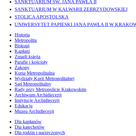
SANKTUARIUM ŚW. JANA PAWŁA II
SANKTUARIUM W KALWARII ZEBRZYDOWSKIEJ
STOLICA APOSTOLSKA
UNIWERSYTET PAPIESKI JANA PAWŁA II W KRAKO
Historia
Metropolita
Biskupi
Kapłani
Zmarli księża
Parafie i kościoły
Zakony
Kuria Metropolitalna
Wydziały Kurii Metropolitalnej
Sąd Metropolitalny
Rady przy Metropolicie Krakowskim
Archiwum Archidiecezji
Instytucje Archidiecezji
Edukacja
Muzea Archidiecezji
Dla kapłanów
Dla katechetów
Dla rodzin i narzeczonych